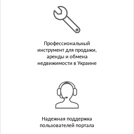
Белополье
Бурынь
Смотреть всё
ТЕРНОПОЛЬСКАЯ ОБЛАСТЬ
Тернополь
Профессиональный
Бережаны
инструмент для продажи,
Борщёв
аренды и обмена
Смотреть всё
недвижимости в Украине
ХАРЬКОВСКАЯ ОБЛАСТЬ
Харьков
Люботин
Балаклея
Смотреть всё
ХЕРСОНСКАЯ ОБЛАСТЬ
Херсон
Надежная поддержка
пользователей портала
Берислав