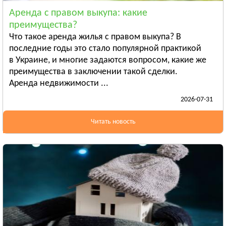
Смотреть всё
Аренда с правом выкупа: какие
ЛУГАНСКАЯ ОБЛАСТЬ
преимущества?
Алчевск
Что такое аренда жилья с правом выкупа? В
Рубежное
последние годы это стало популярной практикой
в Украине, и многие задаются вопросом, какие же
Александровск
преимущества в заключении такой сделки.
Смотреть всё
Аренда недвижимости ...
ЛЬВОВСКАЯ ОБЛАСТЬ
2026-07-31
Дрогобыч
Самбор
Читать новость
Стрый
Смотреть всё
НИКОЛАЕВСКАЯ ОБЛАСТЬ
Баштанка
Вознесенск
Новая Одесса
Смотреть всё
ОДЕССКАЯ ОБЛАСТЬ