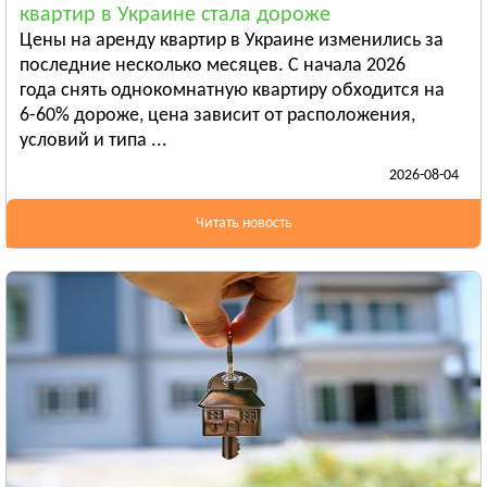
квартир в Украине стала дороже
Бердянск
Цены на аренду квартир в Украине изменились за
Смотреть всё
последние несколько месяцев. С начала 2026
ИВАНО-ФРАНКОВСКАЯ ОБЛАСТЬ
года снять однокомнатную квартиру обходится на
Ивано-Франковск
6-60% дороже, цена зависит от расположения,
условий и типа ...
Болехов
2026-08-04
Яремча
Смотреть всё
Читать новость
КИЕВСКАЯ ОБЛАСТЬ
Сквира
Тараща
Тетиев
Смотреть всё
КИРОВОГРАДСКАЯ ОБЛАСТЬ
Александрия
Бобринец
Гайворон