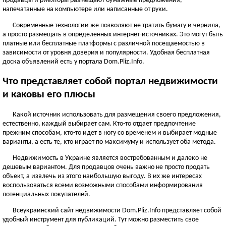
продавцы и риелторы размещают бумажные предложения,
ЧЕРНОВИЦКАЯ ОБЛАСТЬ
напечатанные на компьютере или написанные от руки.
Черновцы
Современные технологии же позволяют не тратить бумагу и чернила,
а просто размещать в определенных интернет-источниках. Это могут быть
Новоднестровск
платные или бесплатные платформы с различной посещаемостью в
Вижница
зависимости от уровня доверия и популярности. Удобная бесплатная
Смотреть всё
доска объявлений есть у портала Dom.Pliz.Info.
АР КРЫМ
Что представляет собой портал недвижимости
Севастополь
и каковы его плюсы
Симферополь
Какой источник использовать для размещения своего предложения,
Керчь
естественно, каждый выбирает сам. Кто-то отдает предпочтение
Смотреть всё
прежним способам, кто-то идет в ногу со временем и выбирает модные
варианты, а есть те, кто играет по максимуму и использует оба метода.
Недвижимость в Украине является востребованным и далеко не
дешевым вариантом. Для продавцов очень важно не просто продать
объект, а извлечь из этого наибольшую выгоду. В их же интересах
воспользоваться всеми возможными способами информирования
потенциальных покупателей.
Всеукраинский сайт недвижимости Dom.Pliz.Info представляет собой
удобный инструмент для публикаций. Тут можно разместить свое