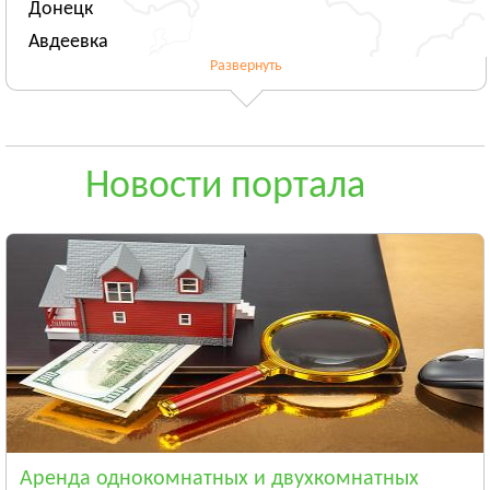
Донецк
Авдеевка
Развернуть
Новогродовка
Смотреть всё
ЖИТОМИРСКАЯ ОБЛАСТЬ
Житомир
Новости портала
Андрушёвка
Барановка
Смотреть всё
ЗАКАРПАТСКАЯ ОБЛАСТЬ
Ужгород
Чоп
Берегово
Смотреть всё
ЗАПОРОЖСКАЯ ОБЛАСТЬ
Запорожье
Аренда однокомнатных и двухкомнатных
Энергодар