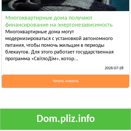
Ананьев
Арциз
Многоквартирные дома получают
Балта
финансирование на энергонезависимость
Смотреть всё
Многоквартирные дома могут
ПОЛТАВСКАЯ ОБЛАСТЬ
модернизироваться с установкой автономного
питания, чтобы помочь жильцам в периоды
Гадяч
блекаутов. Для этого работает государственная
Глобино
программа «СвітлоДім», котор...
Гребёнка
2026-07-28
Смотреть всё
РОВЕНСКАЯ ОБЛАСТЬ
Читать новость
Березно
Дубровица
Здолбунов
Смотреть всё
Dom.pliz.info
СУМСКАЯ ОБЛАСТЬ
Ахтырка