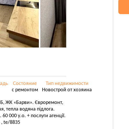
адь
Состояние
Тип недвижимости
с ремонтом
Новострой от хозяина
8-Б, ЖК «Барви». Євроремонт,
я, тепла водяна підлога.
60 000 у.о. + послуги агенції.
, te/8835