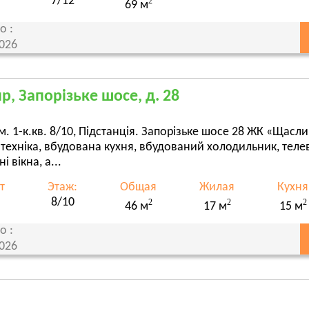
7/12
2
69 м
о :
2026
р, Запорізьке шосе, д. 28
. 1-к.кв. 8/10, Підстанція. Запорізьке шосе 28 ЖК «Щасли
 техніка, вбудована кухня, вбудований холодильник, теле
і вікна, а...
т
Этаж:
Общая
Жилая
Кухня
8/10
2
2
2
46 м
17 м
15 м
о :
2026