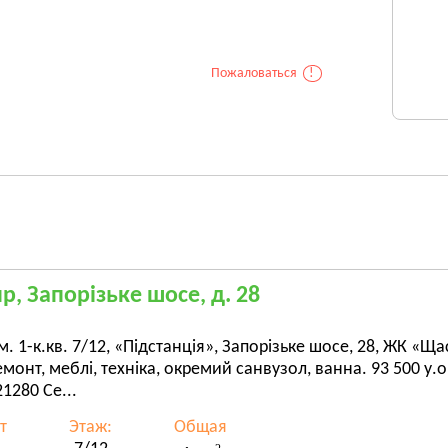
Пожаловаться
!
р, Запорізьке шосе, д. 28
. 1-к.кв. 7/12, «Підстанція», Запорізьке шосе, 28, ЖК «Щ
монт, меблі, техніка, окремий санвузол, ванна. 93 500 у.о.
1280 Се...
т
Этаж:
Общая