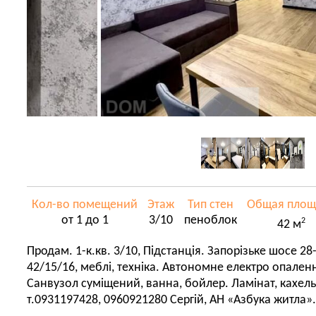
Кол-во помещений
Этаж
Тип стен
Общая площ
от 1 до 1
3/10
пеноблок
2
42 м
Продам. 1-к.кв. 3/10, Підстанція. Запорізьке шосе 2
42/15/16, меблі, техніка. Автономне електро опаленн
Санвузол суміщений, ванна, бойлер. Ламінат, кахель. 
т.0931197428, 0960921280 Сергій, АН «Азбука житла». 