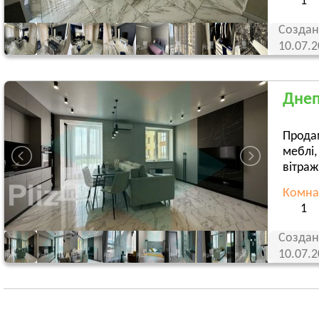
1
Создан
10.07.
Днеп
Продам
меблі,
вітражн
Комна
1
Создан
10.07.