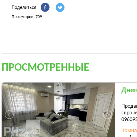
Поделиться
Просмотров: 709
ПРОСМОТРЕННЫЕ
Днеп
Продам
євроре
096092
Комна