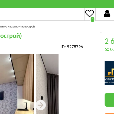
0
тную квартиру (новострой)
острой)
2 
Б
ID: 5278796
60 0