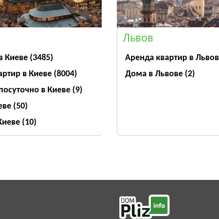
Львов
Аренда квартир в Льво
в Киеве
(3485)
Дома в Львове
(2)
артир в Киеве
(8004)
посуточно в Киеве
(9)
еве
(50)
 Киеве
(10)