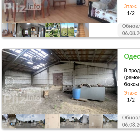
Этаж:
1/2
Обновл
06.08.
Одес
В прод
(ремон
боксы 
Этаж:
1/2
Обновл
06.08.