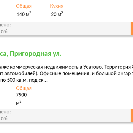
Общая
Кухня
2
2
140 м
20 м
ено:
2026
са, Пригородная ул.
аже коммерческая недвижимость в Усатово. Территория 80
т автомобилей). Офисные помещения, и большой ангар 12
по 500 кв.м. под ск...
Общая
7900
2
м
ено:
2026