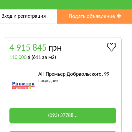
Вход и регистрация
Подать объявление
4 915 845
грн
110 000
$
(611 за м2)
АН Премьер Добрвольского, 99
посредник
(093) 37788...