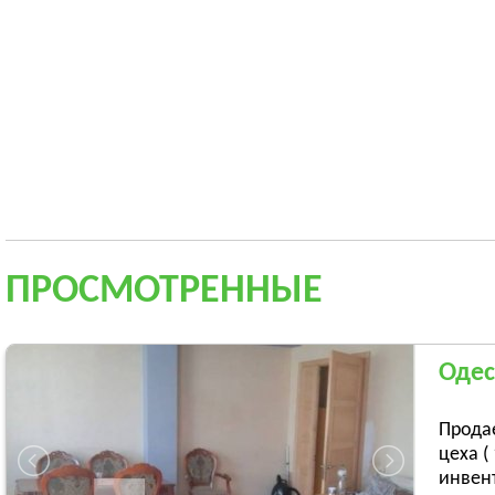
ПРОСМОТРЕННЫЕ
Одес
Продае
цеха (
инвент