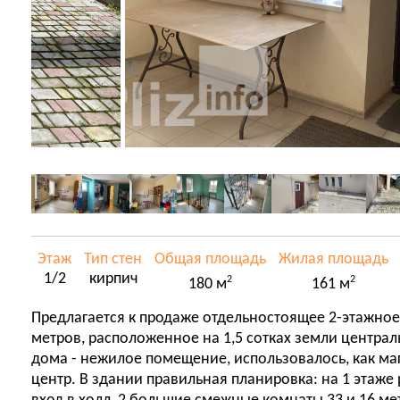
Этаж
Тип стен
Общая площадь
Жилая площадь
1/2
кирпич
2
2
180 м
161 м
Предлагается к продаже отдельностоящее 2-этажное
метров, расположенное на 1,5 сотках земли централ
дома - нежилое помещение, использовалось, как ма
центр. В здании правильная планировка: на 1 этаж