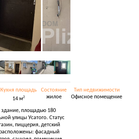
Кухня площадь
Состояние
Тип недвижимости
жилое
Офисное помещение
2
14 м
 здание, площадью 180
ьной улицы Усатого. Статус
газин, пиццерия, детский
е расположены: фасадный