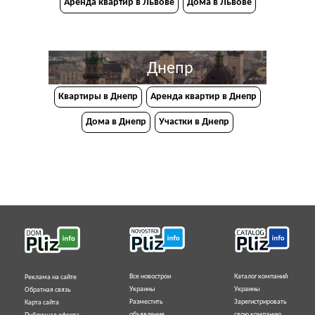
Аренда квартир в Львове
Дома в Львове
Днепр
Квартиры в Днепр
Аренда квартир в Днепр
Дома в Днепр
Участки в Днепр
Все новострои
Каталог компаний
Реклама на сайте
Украины
Украины
Обратная связь
Разместить
Зарегистрировать
Карта сайта
объявление
свою компанию