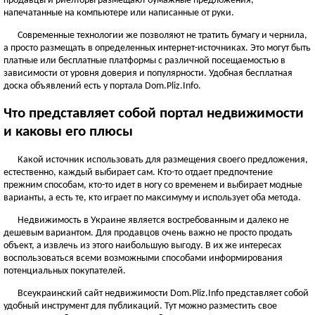
продавцы и риелторы размещают бумажные предложения,
ЧЕРНОВИЦКАЯ ОБЛАСТЬ
напечатанные на компьютере или написанные от руки.
Черновцы
Современные технологии же позволяют не тратить бумагу и чернила,
а просто размещать в определенных интернет-источниках. Это могут быть
Новоднестровск
платные или бесплатные платформы с различной посещаемостью в
Вижница
зависимости от уровня доверия и популярности. Удобная бесплатная
Смотреть всё
доска объявлений есть у портала Dom.Pliz.Info.
АР КРЫМ
Что представляет собой портал недвижимости
Севастополь
и каковы его плюсы
Симферополь
Какой источник использовать для размещения своего предложения,
Керчь
естественно, каждый выбирает сам. Кто-то отдает предпочтение
Смотреть всё
прежним способам, кто-то идет в ногу со временем и выбирает модные
варианты, а есть те, кто играет по максимуму и использует оба метода.
Недвижимость в Украине является востребованным и далеко не
дешевым вариантом. Для продавцов очень важно не просто продать
объект, а извлечь из этого наибольшую выгоду. В их же интересах
воспользоваться всеми возможными способами информирования
потенциальных покупателей.
Всеукраинский сайт недвижимости Dom.Pliz.Info представляет собой
удобный инструмент для публикаций. Тут можно разместить свое