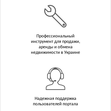
Белополье
Бурынь
Смотреть всё
ТЕРНОПОЛЬСКАЯ ОБЛАСТЬ
Тернополь
Профессиональный
Бережаны
инструмент для продажи,
Борщёв
аренды и обмена
Смотреть всё
недвижимости в Украине
ХАРЬКОВСКАЯ ОБЛАСТЬ
Харьков
Люботин
Балаклея
Смотреть всё
ХЕРСОНСКАЯ ОБЛАСТЬ
Херсон
Надежная поддержка
пользователей портала
Берислав