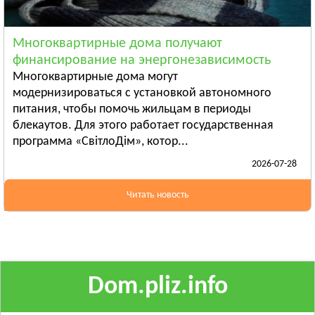
Ананьев
Арциз
Многоквартирные дома получают
Балта
финансирование на энергонезависимость
Смотреть всё
Многоквартирные дома могут
ПОЛТАВСКАЯ ОБЛАСТЬ
модернизироваться с установкой автономного
питания, чтобы помочь жильцам в периоды
Гадяч
блекаутов. Для этого работает государственная
Глобино
программа «СвітлоДім», котор...
Гребёнка
2026-07-28
Смотреть всё
РОВЕНСКАЯ ОБЛАСТЬ
Читать новость
Березно
Дубровица
Здолбунов
Смотреть всё
Dom.pliz.info
СУМСКАЯ ОБЛАСТЬ
Ахтырка