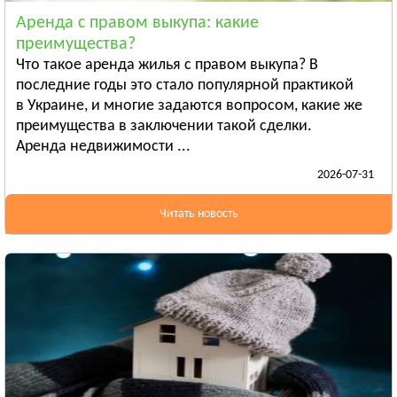
Смотреть всё
Аренда с правом выкупа: какие
ЛУГАНСКАЯ ОБЛАСТЬ
преимущества?
Алчевск
Что такое аренда жилья с правом выкупа? В
Рубежное
последние годы это стало популярной практикой
в Украине, и многие задаются вопросом, какие же
Александровск
преимущества в заключении такой сделки.
Смотреть всё
Аренда недвижимости ...
ЛЬВОВСКАЯ ОБЛАСТЬ
2026-07-31
Дрогобыч
Самбор
Читать новость
Стрый
Смотреть всё
НИКОЛАЕВСКАЯ ОБЛАСТЬ
Баштанка
Вознесенск
Новая Одесса
Смотреть всё
ОДЕССКАЯ ОБЛАСТЬ