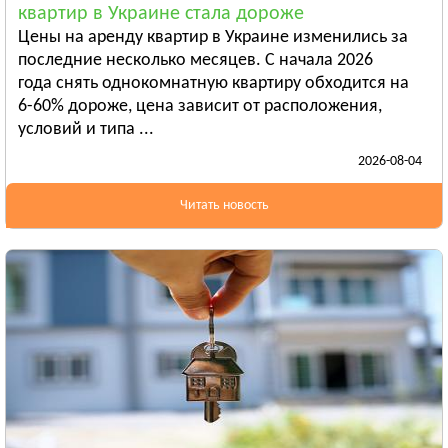
квартир в Украине стала дороже
Бердянск
Цены на аренду квартир в Украине изменились за
Смотреть всё
последние несколько месяцев. С начала 2026
ИВАНО-ФРАНКОВСКАЯ ОБЛАСТЬ
года снять однокомнатную квартиру обходится на
Ивано-Франковск
6-60% дороже, цена зависит от расположения,
условий и типа ...
Болехов
2026-08-04
Яремча
Смотреть всё
Читать новость
КИЕВСКАЯ ОБЛАСТЬ
Сквира
Тараща
Тетиев
Смотреть всё
КИРОВОГРАДСКАЯ ОБЛАСТЬ
Александрия
Бобринец
Гайворон