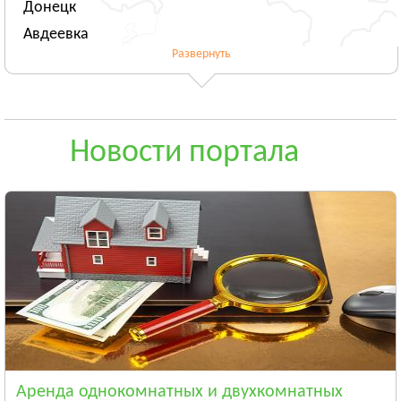
Донецк
Авдеевка
Развернуть
Новогродовка
Смотреть всё
ЖИТОМИРСКАЯ ОБЛАСТЬ
Житомир
Новости портала
Андрушёвка
Барановка
Смотреть всё
ЗАКАРПАТСКАЯ ОБЛАСТЬ
Ужгород
Чоп
Берегово
Смотреть всё
ЗАПОРОЖСКАЯ ОБЛАСТЬ
Запорожье
Аренда однокомнатных и двухкомнатных
Энергодар