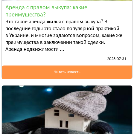
Смотреть всё
Аренда с правом выкупа: какие
ЛУГАНСКАЯ ОБЛАСТЬ
преимущества?
Алчевск
Что такое аренда жилья с правом выкупа? В
Рубежное
последние годы это стало популярной практикой
в Украине, и многие задаются вопросом, какие же
Александровск
преимущества в заключении такой сделки.
Смотреть всё
Аренда недвижимости ...
ЛЬВОВСКАЯ ОБЛАСТЬ
2026-07-31
Дрогобыч
Самбор
Читать новость
Стрый
Смотреть всё
НИКОЛАЕВСКАЯ ОБЛАСТЬ
Баштанка
Вознесенск
Новая Одесса
Смотреть всё
ОДЕССКАЯ ОБЛАСТЬ