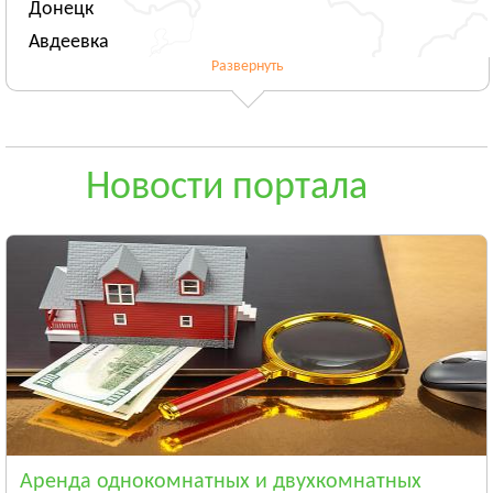
Донецк
Авдеевка
Развернуть
Новогродовка
Смотреть всё
ЖИТОМИРСКАЯ ОБЛАСТЬ
Житомир
Новости портала
Андрушёвка
Барановка
Смотреть всё
ЗАКАРПАТСКАЯ ОБЛАСТЬ
Ужгород
Чоп
Берегово
Смотреть всё
ЗАПОРОЖСКАЯ ОБЛАСТЬ
Запорожье
Аренда однокомнатных и двухкомнатных
Энергодар