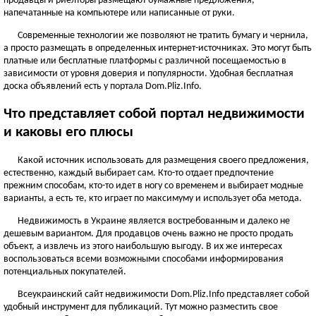
продавцы и риелторы размещают бумажные предложения,
ЧЕРНОВИЦКАЯ ОБЛАСТЬ
напечатанные на компьютере или написанные от руки.
Черновцы
Современные технологии же позволяют не тратить бумагу и чернила,
а просто размещать в определенных интернет-источниках. Это могут быть
Новоднестровск
платные или бесплатные платформы с различной посещаемостью в
Вижница
зависимости от уровня доверия и популярности. Удобная бесплатная
Смотреть всё
доска объявлений есть у портала Dom.Pliz.Info.
АР КРЫМ
Что представляет собой портал недвижимости
Севастополь
и каковы его плюсы
Симферополь
Какой источник использовать для размещения своего предложения,
Керчь
естественно, каждый выбирает сам. Кто-то отдает предпочтение
Смотреть всё
прежним способам, кто-то идет в ногу со временем и выбирает модные
варианты, а есть те, кто играет по максимуму и использует оба метода.
Недвижимость в Украине является востребованным и далеко не
дешевым вариантом. Для продавцов очень важно не просто продать
объект, а извлечь из этого наибольшую выгоду. В их же интересах
воспользоваться всеми возможными способами информирования
потенциальных покупателей.
Всеукраинский сайт недвижимости Dom.Pliz.Info представляет собой
удобный инструмент для публикаций. Тут можно разместить свое