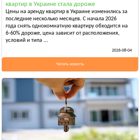
квартир в Украине стала дороже
Бердянск
Цены на аренду квартир в Украине изменились за
Смотреть всё
последние несколько месяцев. С начала 2026
ИВАНО-ФРАНКОВСКАЯ ОБЛАСТЬ
года снять однокомнатную квартиру обходится на
Ивано-Франковск
6-60% дороже, цена зависит от расположения,
условий и типа ...
Болехов
2026-08-04
Яремча
Смотреть всё
Читать новость
КИЕВСКАЯ ОБЛАСТЬ
Сквира
Тараща
Тетиев
Смотреть всё
КИРОВОГРАДСКАЯ ОБЛАСТЬ
Александрия
Бобринец
Гайворон