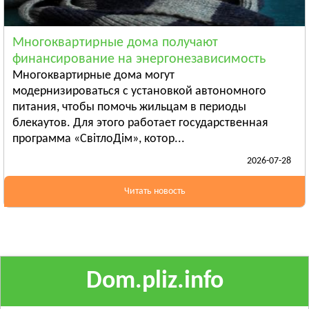
Ананьев
Арциз
Многоквартирные дома получают
Балта
финансирование на энергонезависимость
Смотреть всё
Многоквартирные дома могут
ПОЛТАВСКАЯ ОБЛАСТЬ
модернизироваться с установкой автономного
питания, чтобы помочь жильцам в периоды
Гадяч
блекаутов. Для этого работает государственная
Глобино
программа «СвітлоДім», котор...
Гребёнка
2026-07-28
Смотреть всё
РОВЕНСКАЯ ОБЛАСТЬ
Читать новость
Березно
Дубровица
Здолбунов
Смотреть всё
Dom.pliz.info
СУМСКАЯ ОБЛАСТЬ
Ахтырка