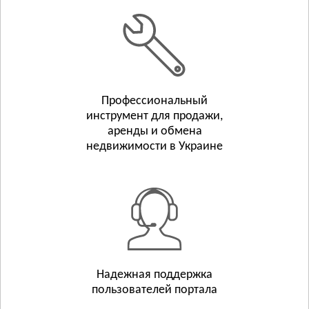
Белополье
Бурынь
Смотреть всё
ТЕРНОПОЛЬСКАЯ ОБЛАСТЬ
Тернополь
Профессиональный
Бережаны
инструмент для продажи,
Борщёв
аренды и обмена
Смотреть всё
недвижимости в Украине
ХАРЬКОВСКАЯ ОБЛАСТЬ
Харьков
Люботин
Балаклея
Смотреть всё
ХЕРСОНСКАЯ ОБЛАСТЬ
Херсон
Надежная поддержка
пользователей портала
Берислав