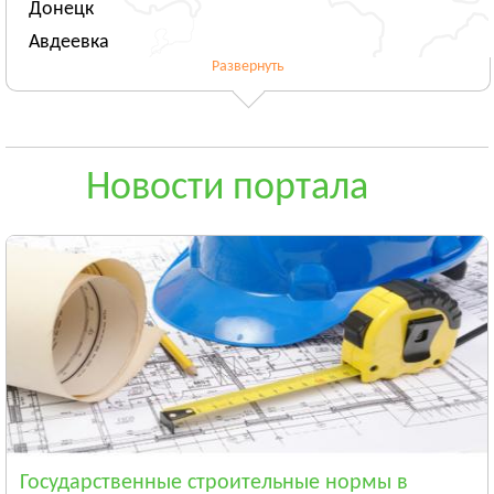
Донецк
Авдеевка
Развернуть
Новогродовка
Смотреть всё
ЖИТОМИРСКАЯ ОБЛАСТЬ
Житомир
Новости портала
Андрушёвка
Барановка
Смотреть всё
ЗАКАРПАТСКАЯ ОБЛАСТЬ
Ужгород
Чоп
Берегово
Смотреть всё
ЗАПОРОЖСКАЯ ОБЛАСТЬ
Запорожье
Государственные строительные нормы в
Энергодар