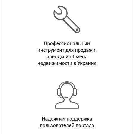
Белополье
Бурынь
Смотреть всё
ТЕРНОПОЛЬСКАЯ ОБЛАСТЬ
Тернополь
Профессиональный
Бережаны
инструмент для продажи,
Борщёв
аренды и обмена
Смотреть всё
недвижимости в Украине
ХАРЬКОВСКАЯ ОБЛАСТЬ
Харьков
Люботин
Балаклея
Смотреть всё
ХЕРСОНСКАЯ ОБЛАСТЬ
Херсон
Надежная поддержка
пользователей портала
Берислав