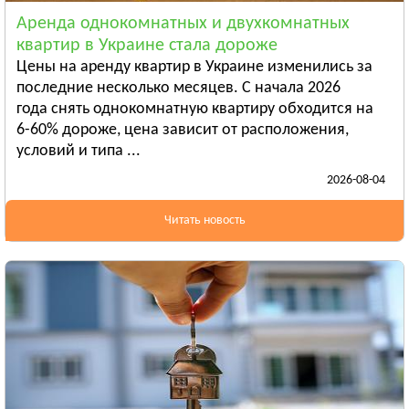
Смотреть всё
Аренда однокомнатных и двухкомнатных
ЛУГАНСКАЯ ОБЛАСТЬ
квартир в Украине стала дороже
Алчевск
Цены на аренду квартир в Украине изменились за
Рубежное
последние несколько месяцев. С начала 2026
года снять однокомнатную квартиру обходится на
Александровск
6-60% дороже, цена зависит от расположения,
Смотреть всё
условий и типа ...
ЛЬВОВСКАЯ ОБЛАСТЬ
2026-08-04
Дрогобыч
Самбор
Читать новость
Стрый
Смотреть всё
НИКОЛАЕВСКАЯ ОБЛАСТЬ
Баштанка
Вознесенск
Новая Одесса
Смотреть всё
ОДЕССКАЯ ОБЛАСТЬ