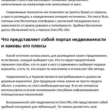
продавцы и риелторы размещают бумажные предложения,
ЧЕРНОВИЦКАЯ ОБЛАСТЬ
напечатанные на компьютере или написанные от руки.
Черновцы
Современные технологии же позволяют не тратить бумагу и чернила,
а просто размещать в определенных интернет-источниках. Это могут быть
Новоднестровск
платные или бесплатные платформы с различной посещаемостью в
Вижница
зависимости от уровня доверия и популярности. Удобная бесплатная
Смотреть всё
доска объявлений есть у портала Dom.Pliz.Info.
АР КРЫМ
Что представляет собой портал недвижимости
Севастополь
и каковы его плюсы
Симферополь
Какой источник использовать для размещения своего предложения,
Керчь
естественно, каждый выбирает сам. Кто-то отдает предпочтение
Смотреть всё
прежним способам, кто-то идет в ногу со временем и выбирает модные
варианты, а есть те, кто играет по максимуму и использует оба метода.
Недвижимость в Украине является востребованным и далеко не
дешевым вариантом. Для продавцов очень важно не просто продать
объект, а извлечь из этого наибольшую выгоду. В их же интересах
воспользоваться всеми возможными способами информирования
потенциальных покупателей.
Всеукраинский сайт недвижимости Dom.Pliz.Info представляет собой
удобный инструмент для публикаций. Тут можно разместить свое