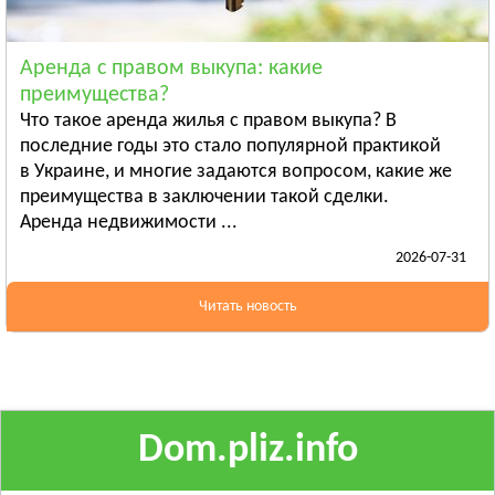
Ананьев
Арциз
Аренда с правом выкупа: какие
Балта
преимущества?
Смотреть всё
Что такое аренда жилья с правом выкупа? В
ПОЛТАВСКАЯ ОБЛАСТЬ
последние годы это стало популярной практикой
в Украине, и многие задаются вопросом, какие же
Гадяч
преимущества в заключении такой сделки.
Глобино
Аренда недвижимости ...
Гребёнка
2026-07-31
Смотреть всё
РОВЕНСКАЯ ОБЛАСТЬ
Читать новость
Березно
Дубровица
Здолбунов
Смотреть всё
Dom.pliz.info
СУМСКАЯ ОБЛАСТЬ
Ахтырка