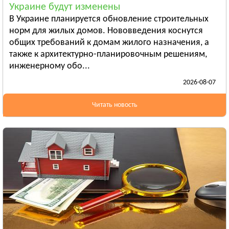
Украине будут изменены
Бердянск
В Украине планируется обновление строительных
Смотреть всё
норм для жилых домов. Нововведения коснутся
ИВАНО-ФРАНКОВСКАЯ ОБЛАСТЬ
общих требований к домам жилого назначения, а
Ивано-Франковск
также к архитектурно-планировочным решениям,
инженерному обо...
Болехов
2026-08-07
Яремча
Смотреть всё
Читать новость
КИЕВСКАЯ ОБЛАСТЬ
Сквира
Тараща
Тетиев
Смотреть всё
КИРОВОГРАДСКАЯ ОБЛАСТЬ
Александрия
Бобринец
Гайворон