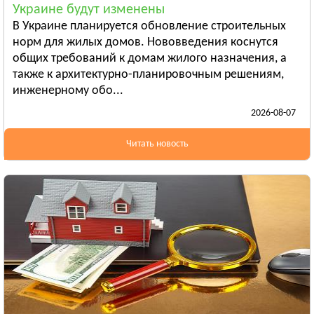
Украине будут изменены
Бердянск
В Украине планируется обновление строительных
Смотреть всё
норм для жилых домов. Нововведения коснутся
ИВАНО-ФРАНКОВСКАЯ ОБЛАСТЬ
общих требований к домам жилого назначения, а
Ивано-Франковск
также к архитектурно-планировочным решениям,
инженерному обо...
Болехов
2026-08-07
Яремча
Смотреть всё
Читать новость
КИЕВСКАЯ ОБЛАСТЬ
Сквира
Тараща
Тетиев
Смотреть всё
КИРОВОГРАДСКАЯ ОБЛАСТЬ
Александрия
Бобринец
Гайворон