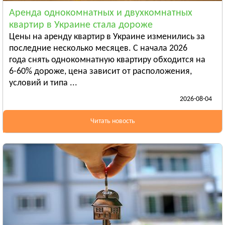
Смотреть всё
Аренда однокомнатных и двухкомнатных
ЛУГАНСКАЯ ОБЛАСТЬ
квартир в Украине стала дороже
Алчевск
Цены на аренду квартир в Украине изменились за
Рубежное
последние несколько месяцев. С начала 2026
года снять однокомнатную квартиру обходится на
Александровск
6-60% дороже, цена зависит от расположения,
Смотреть всё
условий и типа ...
ЛЬВОВСКАЯ ОБЛАСТЬ
2026-08-04
Дрогобыч
Самбор
Читать новость
Стрый
Смотреть всё
НИКОЛАЕВСКАЯ ОБЛАСТЬ
Баштанка
Вознесенск
Новая Одесса
Смотреть всё
ОДЕССКАЯ ОБЛАСТЬ