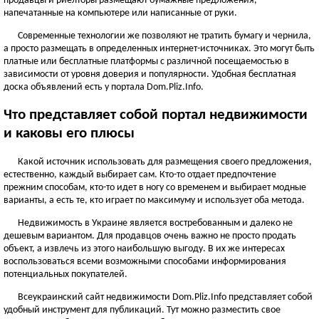
продавцы и риелторы размещают бумажные предложения,
ЧЕРНОВИЦКАЯ ОБЛАСТЬ
напечатанные на компьютере или написанные от руки.
Черновцы
Современные технологии же позволяют не тратить бумагу и чернила,
а просто размещать в определенных интернет-источниках. Это могут быть
Новоднестровск
платные или бесплатные платформы с различной посещаемостью в
Вижница
зависимости от уровня доверия и популярности. Удобная бесплатная
Смотреть всё
доска объявлений есть у портала Dom.Pliz.Info.
АР КРЫМ
Что представляет собой портал недвижимости
Севастополь
и каковы его плюсы
Симферополь
Какой источник использовать для размещения своего предложения,
Керчь
естественно, каждый выбирает сам. Кто-то отдает предпочтение
Смотреть всё
прежним способам, кто-то идет в ногу со временем и выбирает модные
варианты, а есть те, кто играет по максимуму и использует оба метода.
Недвижимость в Украине является востребованным и далеко не
дешевым вариантом. Для продавцов очень важно не просто продать
объект, а извлечь из этого наибольшую выгоду. В их же интересах
воспользоваться всеми возможными способами информирования
потенциальных покупателей.
Всеукраинский сайт недвижимости Dom.Pliz.Info представляет собой
удобный инструмент для публикаций. Тут можно разместить свое