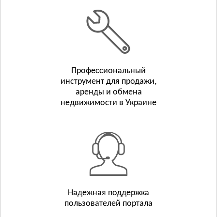
Белополье
Бурынь
Смотреть всё
ТЕРНОПОЛЬСКАЯ ОБЛАСТЬ
Тернополь
Профессиональный
Бережаны
инструмент для продажи,
Борщёв
аренды и обмена
Смотреть всё
недвижимости в Украине
ХАРЬКОВСКАЯ ОБЛАСТЬ
Харьков
Люботин
Балаклея
Смотреть всё
ХЕРСОНСКАЯ ОБЛАСТЬ
Херсон
Надежная поддержка
пользователей портала
Берислав