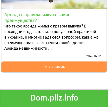
Ананьев
Арциз
Аренда с правом выкупа: какие
Балта
преимущества?
Смотреть всё
Что такое аренда жилья с правом выкупа? В
ПОЛТАВСКАЯ ОБЛАСТЬ
последние годы это стало популярной практикой
в Украине, и многие задаются вопросом, какие же
Гадяч
преимущества в заключении такой сделки.
Глобино
Аренда недвижимости ...
Гребёнка
2026-07-31
Смотреть всё
РОВЕНСКАЯ ОБЛАСТЬ
Читать новость
Березно
Дубровица
Здолбунов
Смотреть всё
Dom.pliz.info
СУМСКАЯ ОБЛАСТЬ
Ахтырка