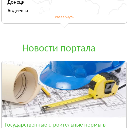
Донецк
Авдеевка
Развернуть
Новогродовка
Смотреть всё
ЖИТОМИРСКАЯ ОБЛАСТЬ
Житомир
Новости портала
Андрушёвка
Барановка
Смотреть всё
ЗАКАРПАТСКАЯ ОБЛАСТЬ
Ужгород
Чоп
Берегово
Смотреть всё
ЗАПОРОЖСКАЯ ОБЛАСТЬ
Запорожье
Государственные строительные нормы в
Энергодар