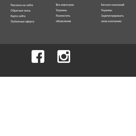
Все новострои
Каталог компаний
Реклама на сайте
Украины
Украины
Обратная связь
Разместить
Зарегистрировать
Карта сайта
объявление
свою компанию
Публичная оферта