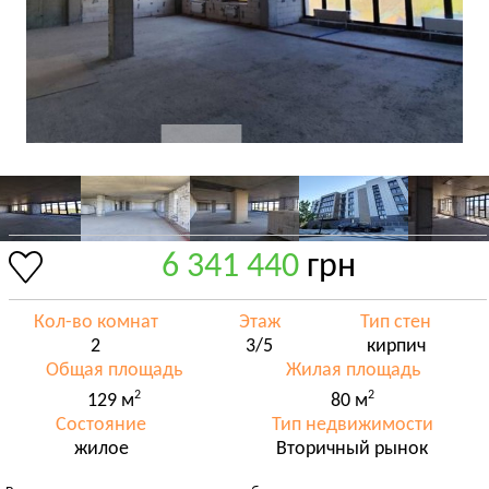
6 341 440
грн
Кол-во комнат
Этаж
Тип стен
2
3/5
кирпич
Общая площадь
Жилая площадь
2
2
129 м
80 м
Состояние
Тип недвижимости
жилое
Вторичный рынок