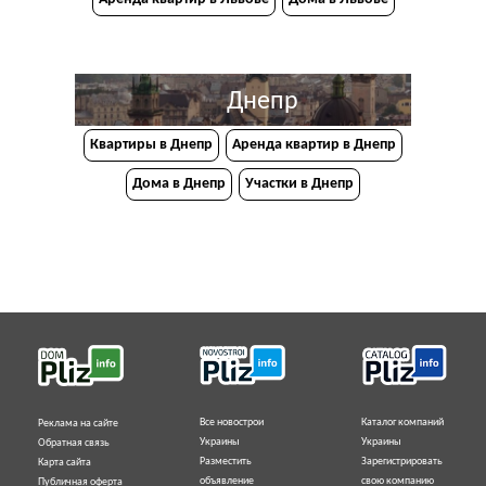
Днепр
Квартиры в Днепр
Аренда квартир в Днепр
Дома в Днепр
Участки в Днепр
Все новострои
Каталог компаний
Реклама на сайте
Украины
Украины
Обратная связь
Разместить
Зарегистрировать
Карта сайта
объявление
свою компанию
Публичная оферта