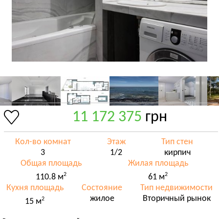
11 172 375
грн
Кол-во комнат
Этаж
Тип стен
3
1/2
кирпич
Общая площадь
Жилая площадь
2
2
110.8 м
61 м
Кухня площадь
Состояние
Тип недвижимости
жилое
Вторичный рынок
2
15 м