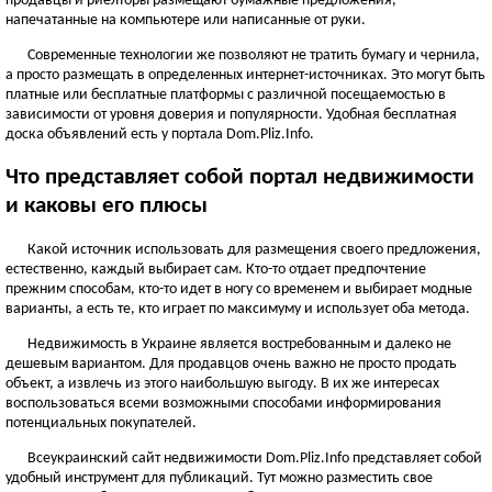
продавцы и риелторы размещают бумажные предложения,
ЧЕРНОВИЦКАЯ ОБЛАСТЬ
напечатанные на компьютере или написанные от руки.
Черновцы
Современные технологии же позволяют не тратить бумагу и чернила,
а просто размещать в определенных интернет-источниках. Это могут быть
Новоднестровск
платные или бесплатные платформы с различной посещаемостью в
Вижница
зависимости от уровня доверия и популярности. Удобная бесплатная
Смотреть всё
доска объявлений есть у портала Dom.Pliz.Info.
АР КРЫМ
Что представляет собой портал недвижимости
Севастополь
и каковы его плюсы
Симферополь
Какой источник использовать для размещения своего предложения,
Керчь
естественно, каждый выбирает сам. Кто-то отдает предпочтение
Смотреть всё
прежним способам, кто-то идет в ногу со временем и выбирает модные
варианты, а есть те, кто играет по максимуму и использует оба метода.
Недвижимость в Украине является востребованным и далеко не
дешевым вариантом. Для продавцов очень важно не просто продать
объект, а извлечь из этого наибольшую выгоду. В их же интересах
воспользоваться всеми возможными способами информирования
потенциальных покупателей.
Всеукраинский сайт недвижимости Dom.Pliz.Info представляет собой
удобный инструмент для публикаций. Тут можно разместить свое