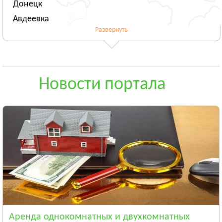
Донецк
Авдеевка
Развернуть
Новогродовка
Смотреть всё
ЖИТОМИРСКАЯ ОБЛАСТЬ
Житомир
Новости портала
Андрушёвка
Барановка
Смотреть всё
ЗАКАРПАТСКАЯ ОБЛАСТЬ
Ужгород
Чоп
Берегово
Смотреть всё
ЗАПОРОЖСКАЯ ОБЛАСТЬ
Запорожье
Аренда однокомнатных и двухкомнатных
Энергодар