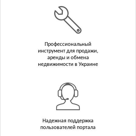
Белополье
Бурынь
Смотреть всё
ТЕРНОПОЛЬСКАЯ ОБЛАСТЬ
Тернополь
Профессиональный
Бережаны
инструмент для продажи,
Борщёв
аренды и обмена
Смотреть всё
недвижимости в Украине
ХАРЬКОВСКАЯ ОБЛАСТЬ
Харьков
Люботин
Балаклея
Смотреть всё
ХЕРСОНСКАЯ ОБЛАСТЬ
Херсон
Надежная поддержка
пользователей портала
Берислав