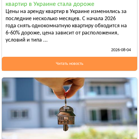
квартир в Украине стала дороже
Бердянск
Цены на аренду квартир в Украине изменились за
Смотреть всё
последние несколько месяцев. С начала 2026
ИВАНО-ФРАНКОВСКАЯ ОБЛАСТЬ
года снять однокомнатную квартиру обходится на
Ивано-Франковск
6-60% дороже, цена зависит от расположения,
условий и типа ...
Болехов
2026-08-04
Яремча
Смотреть всё
Читать новость
КИЕВСКАЯ ОБЛАСТЬ
Сквира
Тараща
Тетиев
Смотреть всё
КИРОВОГРАДСКАЯ ОБЛАСТЬ
Александрия
Бобринец
Гайворон