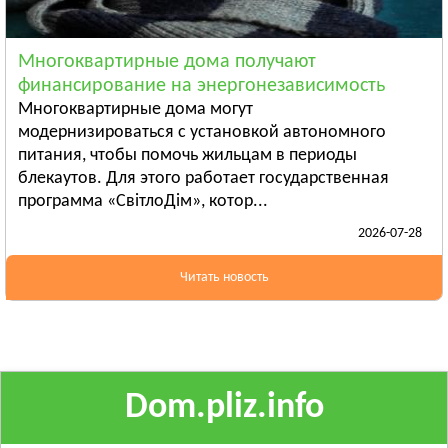
Ананьев
Арциз
Многоквартирные дома получают
Балта
финансирование на энергонезависимость
Смотреть всё
Многоквартирные дома могут
ПОЛТАВСКАЯ ОБЛАСТЬ
модернизироваться с установкой автономного
питания, чтобы помочь жильцам в периоды
Гадяч
блекаутов. Для этого работает государственная
Глобино
программа «СвітлоДім», котор...
Гребёнка
2026-07-28
Смотреть всё
РОВЕНСКАЯ ОБЛАСТЬ
Читать новость
Березно
Дубровица
Здолбунов
Смотреть всё
Dom.pliz.info
СУМСКАЯ ОБЛАСТЬ
Ахтырка