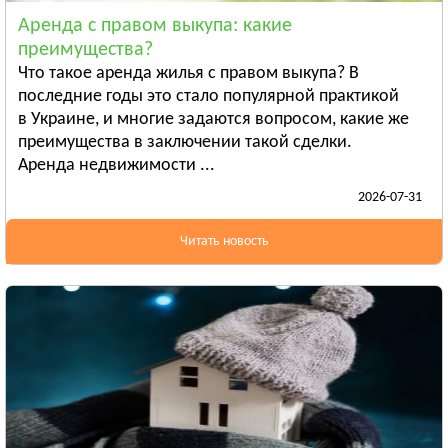
Смотреть всё
Аренда с правом выкупа: какие
ЛУГАНСКАЯ ОБЛАСТЬ
преимущества?
Алчевск
Что такое аренда жилья с правом выкупа? В
Рубежное
последние годы это стало популярной практикой
в Украине, и многие задаются вопросом, какие же
Александровск
преимущества в заключении такой сделки.
Смотреть всё
Аренда недвижимости ...
ЛЬВОВСКАЯ ОБЛАСТЬ
2026-07-31
Дрогобыч
Самбор
Читать новость
Стрый
Смотреть всё
НИКОЛАЕВСКАЯ ОБЛАСТЬ
Баштанка
Вознесенск
Новая Одесса
Смотреть всё
ОДЕССКАЯ ОБЛАСТЬ