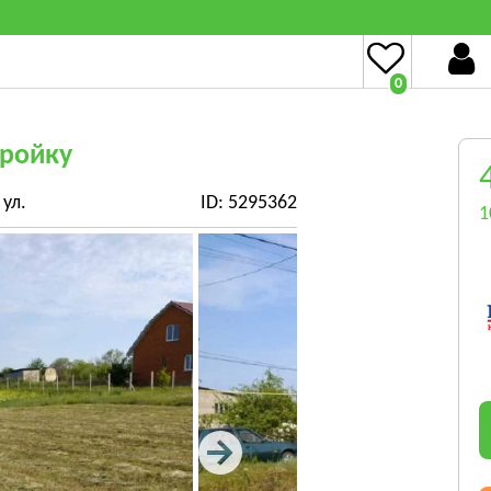
0
тройку
ул.
ID: 5295362
1