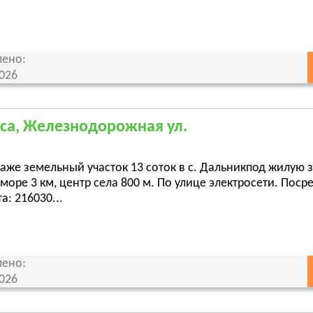
ено:
2026
са, Железнодорожная ул.
аже земельный участок 13 соток в с. Дальникпод жилую з
 море 3 км, центр села 800 м. По улице электросети. Поср
а: 216030...
ено:
2026