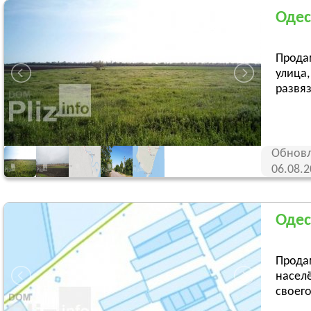
Одес
Прода
улица,
развяз
Обновл
06.08.
Одес
Продам
насел
своего