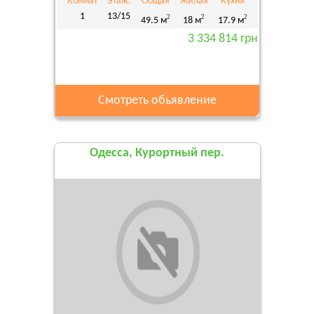
Комнат
Этаж:
Общая
Жилая
Кухня
1
13/15
2
2
2
49.5 м
18 м
17.9 м
3 334 814 грн
Смотреть обьявление
Одесса, Курортный пер.