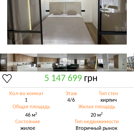
5 147 699
грн
Кол-во комнат
Этаж
Тип стен
1
4/6
кирпич
Общая площадь
Жилая площадь
2
2
46 м
20 м
Состояние
Тип недвижимости
жилое
Вторичный рынок