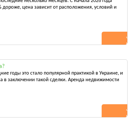
последние несколько месяцев. С начала 2026 года
Новоднестровск
 дороже, цена зависит от расположения, условий и
Вижница
ь всё
Смотреть всё
Ч
н
а?
ние годы это стало популярной практикой в Украине, и
а в заключении такой сделки. Аренда недвижимости
Ч
н