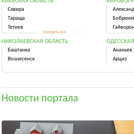
КИЕВСКАЯ ОБЛАСТЬ
КИРОВОГР
Сквира
Алексан
Тараща
Бобрине
Тетиев
Гайворо
Смотреть всё
НИКОЛАЕВСКАЯ ОБЛАСТЬ
ОДЕССКАЯ
Баштанка
Ананьев
Вознесенск
Арциз
Новая Одесса
Балта
Смотреть всё
СУМСКАЯ ОБЛАСТЬ
ТЕРНОПОЛ
Ахтырка
Тернопо
Новости портала
Белополье
Бережан
Бурынь
Борщёв
Смотреть всё
ХМЕЛЬНИЦКАЯ ОБЛАСТЬ
ЧЕРКАССК
Хмельницкий
Черкасс