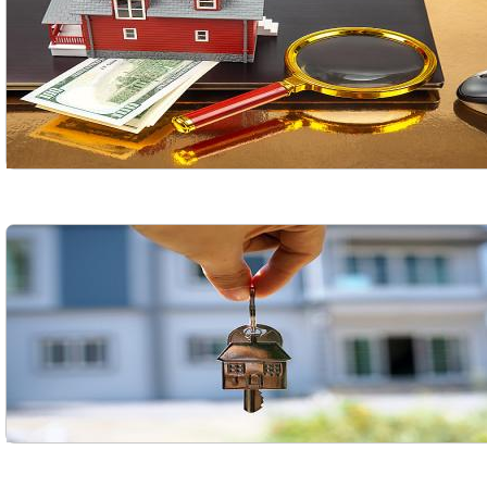
Волочиск
Городищ
Городок
Жашков
Смотреть всё
АР КРЫМ
Севастополь
Симферополь
Керчь
Смотреть всё