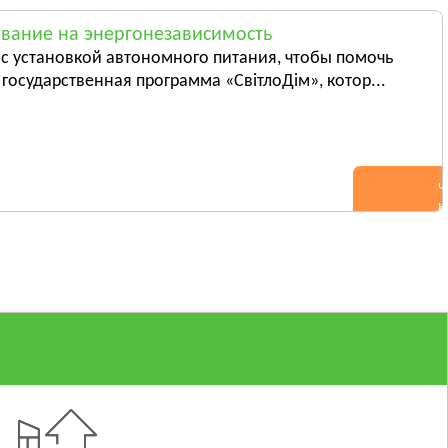
вание на энергонезависимость
с установкой автономного питания, чтобы помочь
государственная программа «СвітлоДім», котор...
Ч
н