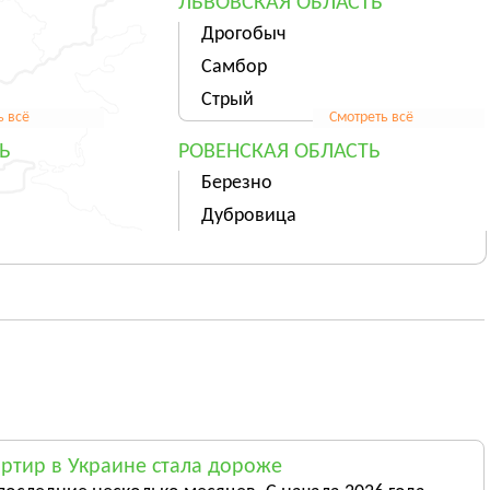
ЛЬВОВСКАЯ ОБЛАСТЬ
Дрогобыч
Самбор
Стрый
ь всё
Смотреть всё
Ь
РОВЕНСКАЯ ОБЛАСТЬ
Березно
Дубровица
Здолбунов
ь всё
Смотреть всё
ТЬ
ХЕРСОНСКАЯ ОБЛАСТЬ
Херсон
Берислав
Геническ
ь всё
Смотреть всё
СТЬ
ЧЕРНОВИЦКАЯ ОБЛАСТЬ
ртир в Украине стала дороже
Черновцы