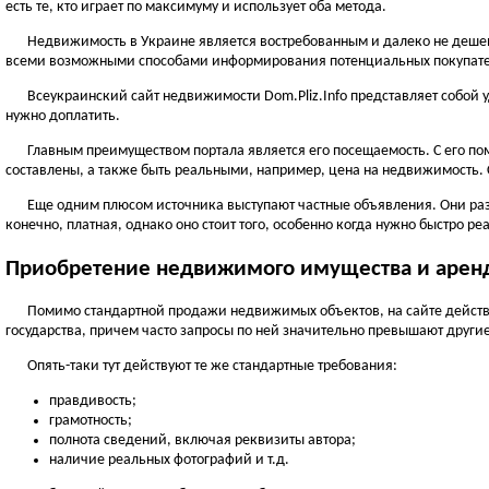
есть те, кто играет по максимуму и использует оба метода.
Недвижимость в Украине является востребованным и далеко не дешевы
всеми возможными способами информирования потенциальных покупат
Всеукраинский сайт недвижимости Dom.Pliz.Info представляет собой у
нужно доплатить.
Главным преимуществом портала является его посещаемость. С его п
составлены, а также быть реальными, например, цена на недвижимость.
Еще одним плюсом источника выступают частные объявления. Они разм
конечно, платная, однако оно стоит того, особенно когда нужно быстро ре
Приобретение недвижимого имущества и арен
Помимо стандартной продажи недвижимых объектов, на сайте действу
государства, причем часто запросы по ней значительно превышают другие
Опять-таки тут действуют те же стандартные требования:
правдивость;
грамотность;
полнота сведений, включая реквизиты автора;
наличие реальных фотографий и т.д.