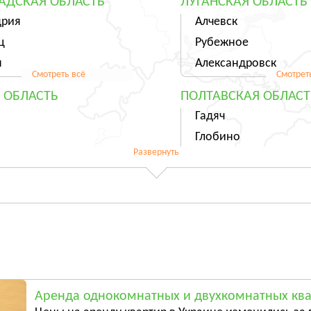
АДСКАЯ ОБЛАСТЬ
ЛУГАНСКАЯ ОБЛАСТЬ
дрия
Алчевск
ц
Рубежное
н
Александровск
Смотреть всё
Смотрет
 ОБЛАСТЬ
ПОЛТАВСКАЯ ОБЛАСТ
Гадяч
Глобино
Развернуть
Гребёнка
Смотреть всё
Смотрет
ЬСКАЯ ОБЛАСТЬ
ХАРЬКОВСКАЯ ОБЛАС
ль
Харьков
ы
Люботин
Балаклея
Смотреть всё
Смотрет
АЯ ОБЛАСТЬ
ЧЕРНИГОВСКАЯ ОБЛА
Аренда однокомнатных и двухкомнатных ква
ы
Чернигов