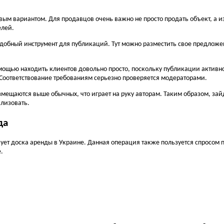
м вариантом. Для продавцов очень важно не просто продать объект, а из
елей.
добный инструмент для публикаций. Тут можно разместить свое предложение
омощью находить клиентов довольно просто, поскольку публикации активн
 Соответствование требованиям серьезно проверяется модераторами.
ещаются выше обычных, что играет на руку авторам. Таким образом, зайдя
ализовать.
да
ет доска аренды в Украине. Данная операция также пользуется спросом п
.