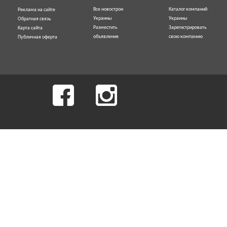
Все новострои
Каталог компаний
Реклама на сайте
Украины
Украины
Обратная связь
Разместить
Зарегистрировать
Карта сайта
объявление
свою компанию
Публичная оферта