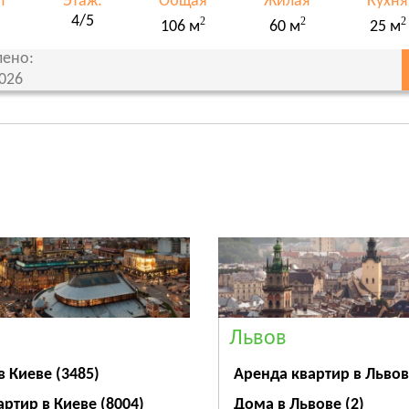
т
Этаж:
Общая
Жилая
Кухня
4/5
2
2
2
106 м
60 м
25 м
ено:
2026
Львов
Аренда квартир в Льво
в Киеве
(3485)
Дома в Львове
(2)
артир в Киеве
(8004)