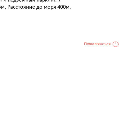
т и подземный паркинг. У
м. Расстояние до моря 400м.
Пожаловаться
!