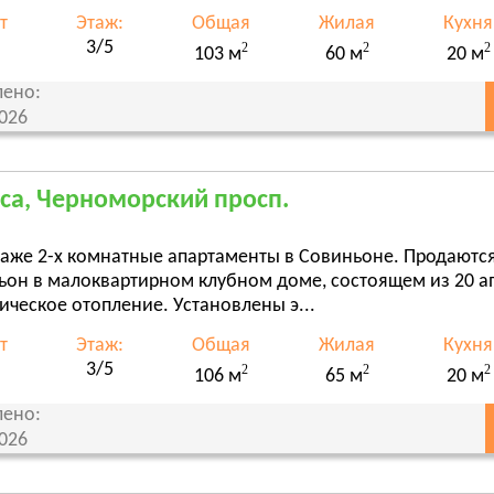
т
Этаж:
Общая
Жилая
Кухня
3/5
2
2
2
103 м
60 м
20 м
ено:
2026
са, Черноморский просп.
даже 2-х комнатные апартаменты в Совиньоне. Продаютс
ьон в малоквартирном клубном доме, состоящем из 20 
ическое отопление. Установлены э...
т
Этаж:
Общая
Жилая
Кухня
3/5
2
2
2
106 м
65 м
20 м
ено:
2026