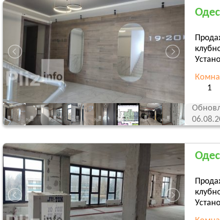
Одес
Прода
клубн
Устано
Комна
1
Обновл
06.08.
Одес
Прода
клубн
Устано