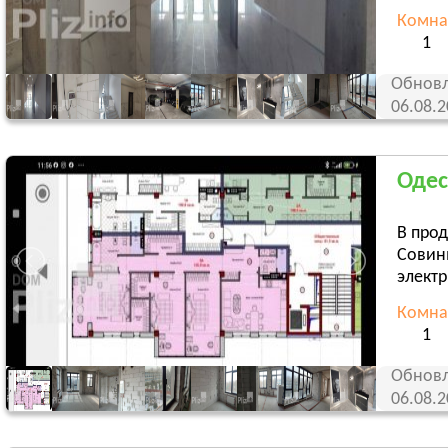
Комна
1
Обновл
06.08.
Одес
В про
Совин
электр
Комна
1
Обновл
06.08.