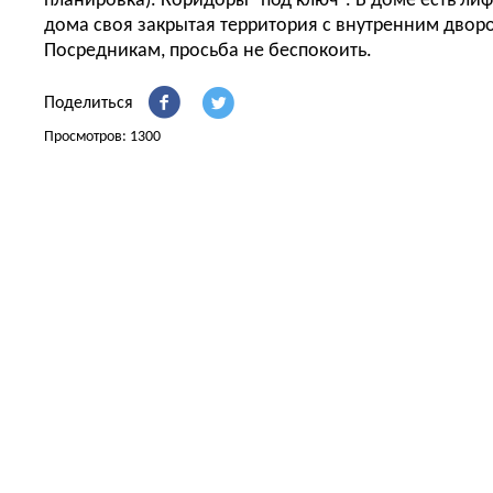
планировка). Коридоры "под ключ". В доме есть лиф
дома своя закрытая территория с внутренним дворо
Посредникам, просьба не беспокоить.
Поделиться
Просмотров: 1300