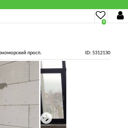
0
рноморский просп.
ID: 5312130