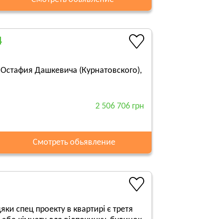
4
 Остафия Дашкевича (Курнатовского),
2 506 706 грн
Смотреть обьявление
дяки спец проекту в квартирі є третя