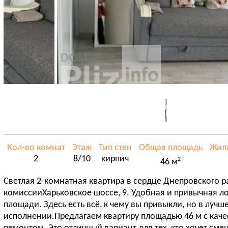
Кол-во комнат
Этаж
Тип стен
Общая площадь
Жил
2
8/10
кирпич
2
46 м
Светлая 2-комнатная квартира в сердце Днепровского р
комиссииХарьковское шоссе, 9. Удобная и привычная л
площади. Здесь есть всё, к чему вы привыкли, но в лучш
исполнении.Предлагаем квартиру площадью 46 м с ка