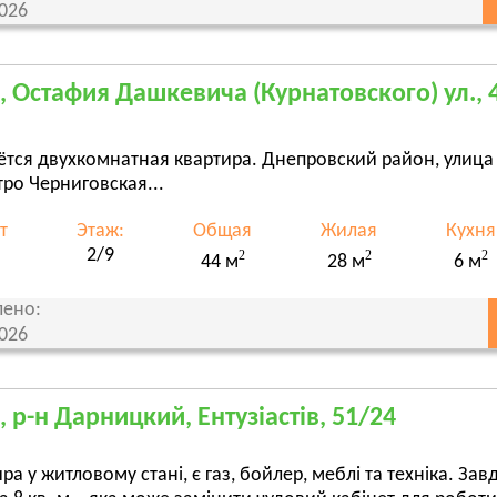
2026
, Остафия Дашкевича (Курнатовского) ул., 
тся двухкомнатная квартира. Днепровский район, улица
тро Черниговская...
т
Этаж:
Общая
Жилая
Кухня
2/9
2
2
2
44 м
28 м
6 м
ено:
2026
, р-н Дарницкий, Ентузіастів, 51/24
ра у житловому стані, є газ, бойлер, меблі та техніка. Зав