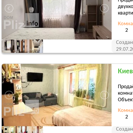
Прода
двухк
кварти
Комна
2
Создан
29.07.
Киев
Продаё
комнат
Объект
Комна
2
Создан