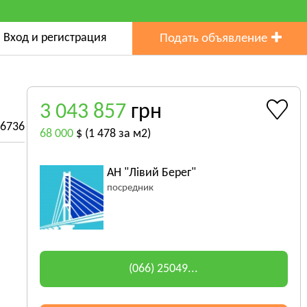
Вход и регистрация
Подать объявление
3 043 857
грн
36736
68 000
$
(1 478 за м2)
АН "Лівий Берег"
посредник
(066) 25049...