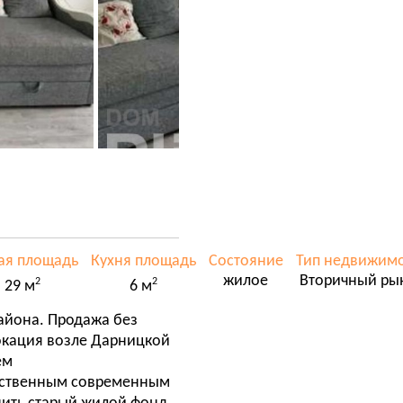
ая площадь
Кухня площадь
Состояние
Тип недвижим
жилое
Вторичный ры
2
2
29 м
6 м
айона. Продажа без
окация возле Дарницкой
ем
чественным современным