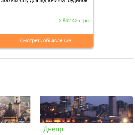
и або кімнату для відпочинку, будинок
2 842 425 грн
Смотреть обьявление
Днепр