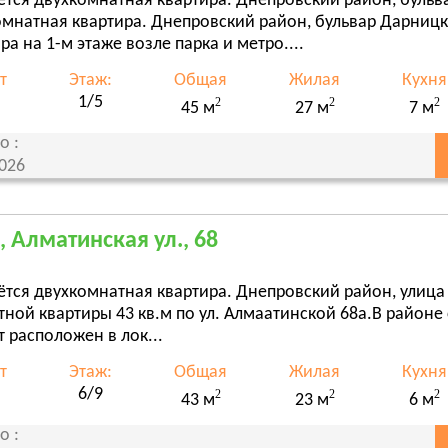
ётся двухкомнатная квартира. Днепровский район, бульв
омнатная квартира. Днепровский район, бульвар Дарниц
ра на 1-м этаже возле парка и метро....
т
Этаж:
Общая
Жилая
Кухня
1/5
2
2
2
45 м
27 м
7 м
о :
2026
, Алматинская ул., 68
тся двухкомнатная квартира. Днепровский район, улица
ной квартиры 43 кв.м по ул. Алмаатинской 68а.В районе
 расположен в лок...
т
Этаж:
Общая
Жилая
Кухня
6/9
2
2
2
43 м
23 м
6 м
о :