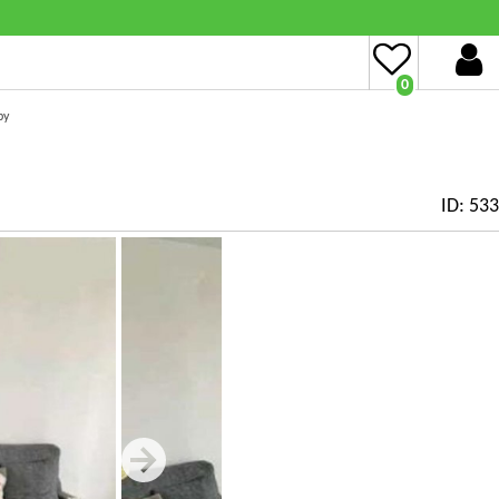
0
ру
ID: 53