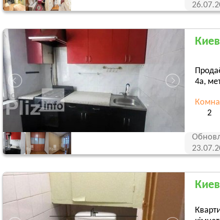
26.07.
Киев
Продаё
4а, ме
Комна
2
Обновл
23.07.
Киев
Кварти