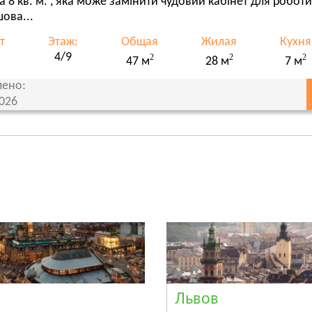
а 8 кв. м. , яка може замінити чудовий кабінет для робот
ова...
т
Этаж:
Общая
Жилая
Кухня
4/9
2
2
2
47 м
28 м
7 м
ено:
2026
Львов