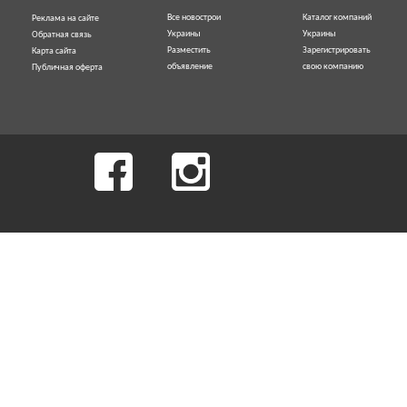
Все новострои
Каталог компаний
Реклама на сайте
Украины
Украины
Обратная связь
Разместить
Зарегистрировать
Карта сайта
объявление
свою компанию
Публичная оферта