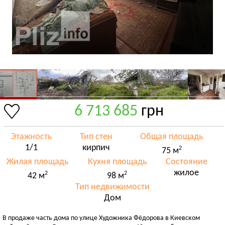
6 713 685
грн
Этажность
Тип стен
Общая площадь
1/1
кирпич
2
75 м
Жилая площадь
Кухня площадь
Состояние
жилое
2
2
42 м
98 м
Тип недвижимости
Дом
В продаже часть дома по улице Художника Фёдорова в Киевском