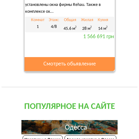
установлены окна фирмы Rehau. Также в
комплексе ох...
Комнат
Этаж:
Общая
Жилая
Кухня
1
4/8
2
2
2
45.6 м
28 м
14 м
1 566 691 грн
Смотреть обьявление
ПОПУЛЯРНОЕ НА САЙТЕ
Одесса