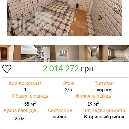
2 014 272
грн
Кол-во комнат
Этаж
Тип стен
1
2/5
кирпич
Общая площадь
Жилая площадь
2
2
55 м
19 м
Кухня площадь
Состояние
Тип недвижимости
жилое
Вторичный рынок
2
25 м