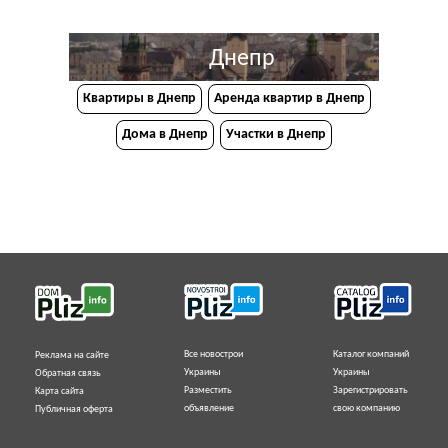
Днепр
Квартиры в Днепр
Аренда квартир в Днепр
Дома в Днепр
Участки в Днепр
Все новострои
Каталог компаний
Реклама на сайте
Украины
Украины
Обратная связь
Разместить
Зарегистрировать
Карта сайта
объявление
свою компанию
Публичная оферта