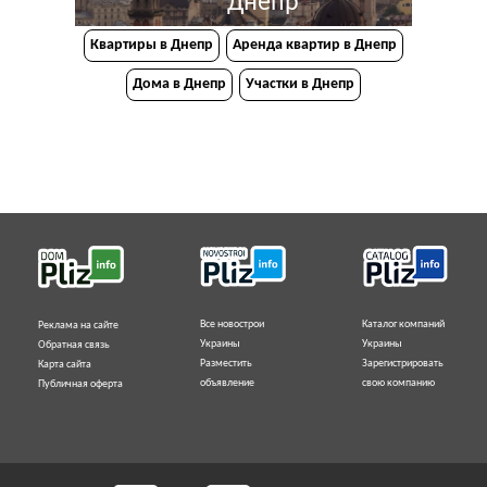
Днепр
Квартиры в Днепр
Аренда квартир в Днепр
Дома в Днепр
Участки в Днепр
Все новострои
Каталог компаний
Реклама на сайте
Украины
Украины
Обратная связь
Разместить
Зарегистрировать
Карта сайта
объявление
свою компанию
Публичная оферта