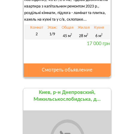
квартира з капітальним ремонтом 2023 р.,
роздільні кімнати, підлога - ламінат та плитка,
кахель на кухні та у с/в, склопаке...
Комнат
Этаж:
Общая
Жилая
Кухня
2
1/9
2
2
2
45 м
28 м
6 м
17 000 грн
Смотреть обьявление
Киев, р-н Днепровский,
Микильськослобидська, д...