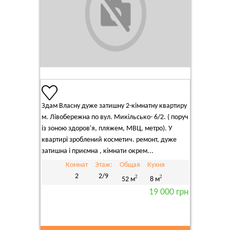
Здам Власну дуже затишну 2-кімнатну квартиру
м. Лівобережна по вул. Микільсько- 6/2. ( поруч
із зоною здоров'я, пляжем, МВЦ, метро). У
квартирі зроблений косметич. ремонт, дуже
затишна і приємна , кімнати окрем...
Комнат
Этаж:
Общая
Кухня
2
2/9
2
2
52 м
8 м
19 000 грн