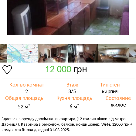
12 000
грн
Кол-во комнат
Этаж
Тип стен
2
3/5
кирпич
Общая площадь
Кухня площадь
Состояние
жилое
2
2
52 м
6 м
Здається в оренду двокімнатна квартира,(12 хвилин пішки від метро
Дарниця). Квартира з ремонтом, балкон, кондиціонер, Wi-Fi. 12000 грн +
комуналка Готова до здачі 01.03 2025.