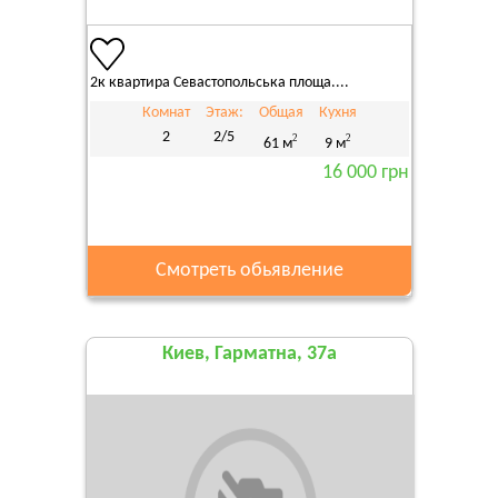
2к квартира Севастопольська площа....
Комнат
Этаж:
Общая
Кухня
2
2/5
2
2
61 м
9 м
16 000 грн
Смотреть обьявление
Киев, Гарматна, 37а