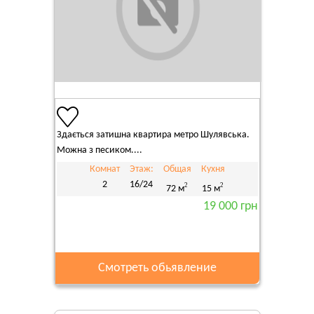
Здається затишна квартира метро Шулявська.
Можна з песиком....
Комнат
Этаж:
Общая
Кухня
2
16/24
2
2
72 м
15 м
19 000 грн
Смотреть обьявление