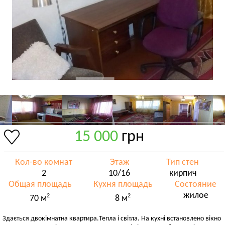
15 000
грн
Кол-во комнат
Этаж
Тип стен
2
10/16
кирпич
Общая площадь
Кухня площадь
Состояние
жилое
2
2
70 м
8 м
Здається двокімнатна квартира.Тепла і світла. На кухні встановлено вікно