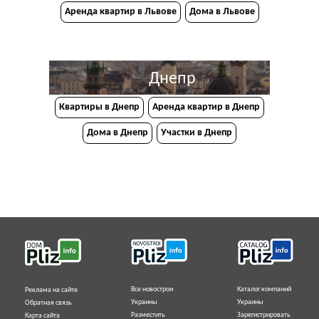
Аренда квартир в Львове
Дома в Львове
Днепр
Квартиры в Днепр
Аренда квартир в Днепр
Дома в Днепр
Участки в Днепр
Все новострои
Каталог компаний
Реклама на сайте
Украины
Украины
Обратная связь
Разместить
Зарегистрировать
Карта сайта