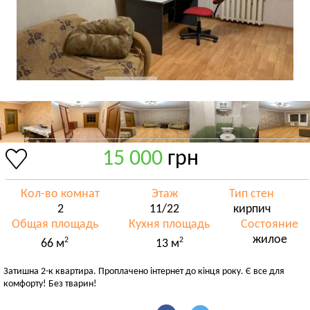
15 000
грн
Кол-во комнат
Этаж
Тип стен
2
11/22
кирпич
Общая площадь
Кухня площадь
Состояние
жилое
2
2
66 м
13 м
Затишна 2-к квартира. Проплачено інтернет до кінця року. Є все для
комфорту! Без тварин!