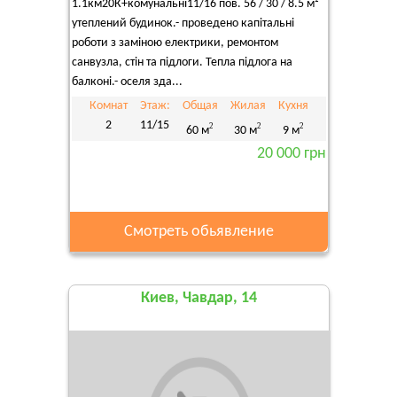
1.1км20К+комунальні11/16 пов. 56 / 30 / 8.5 м²
утеплений будинок.- проведено капітальні
роботи з заміною електрики, ремонтом
санвузла, стін та підлоги. Тепла підлога на
балконі.- оселя зда...
Комнат
Этаж:
Общая
Жилая
Кухня
2
11/15
2
2
2
60 м
30 м
9 м
20 000 грн
Смотреть обьявление
Киев, Чавдар, 14