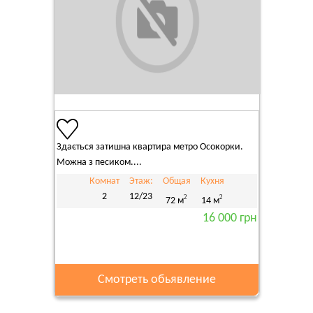
Здається затишна квартира метро Осокорки.
Можна з песиком....
Комнат
Этаж:
Общая
Кухня
2
12/23
2
2
72 м
14 м
16 000 грн
Смотреть обьявление