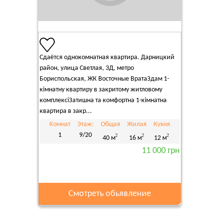
Сдаётся однокомнатная квартира. Дарницкий
район, улица Светлая, 3Д, метро
Бориспольская, ЖК Восточные ВратаЗдам 1-
кімнатну квартиру в закритому житловому
комплексіЗатишна та комфортна 1-кімнатна
квартира в закр...
Комнат
Этаж:
Общая
Жилая
Кухня
1
9/20
2
2
2
40 м
16 м
12 м
11 000 грн
Смотреть обьявление