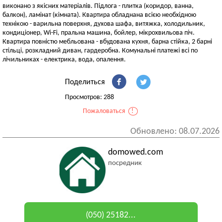
виконано з якісних матеріалів. Підлога - плитка (коридор, ванна,
балкон), ламінат (кімната). Квартира обладнана всією необхідною
технікою - варильна поверхня, духова шафа, витяжка, холодильник,
кондиціонер, Wi-Fi, пральна машина, бойлер, мікрохвильова піч.
Квартира повністю мебльована - вбудована кухня, барна стійка, 2 барні
стільці, розкладний диван, гардеробна. Комунальні платежі всі по
лічильниках - електрика, вода, опалення.
Поделиться
Просмотров: 288
Пожаловаться
!
Обновлено: 08.07.2026
domowed.com
посредник
(050) 25182...