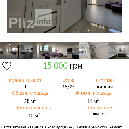
15 000
грн
Кол-во комнат
Этаж
Тип стен
1
18/25
кирпич
Общая площадь
Жилая площадь
2
2
38 м
14 м
Кухня площадь
Состояние
жилое
2
10 м
Світла затишна квартира в новому будинку, з новим ремонтом. Ремонт