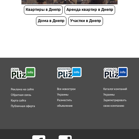
Квартиры в Днепр
Аренда квартир в Днепр
Дома в Днепр
Участки в Днепр
Все новострои
Каталог компаний
Реклама на сайте
Украины
Украины
Обратная связь
Разместить
Зарегистрировать
Карта сайта
объявление
свою компанию
Публичная оферта