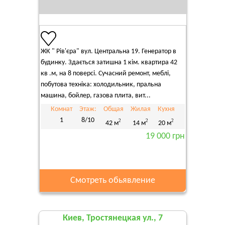
ЖК " Рів'єра" вул. Центральна 19. Генератор в
будинку. Здається затишна 1 кім. квартира 42
кв .м, на 8 поверсі. Сучасний ремонт, меблі,
побутова техніка: холодильник, пральна
машина, бойлер, газова плита, вит...
Комнат
Этаж:
Общая
Жилая
Кухня
1
8/10
2
2
2
42 м
14 м
20 м
19 000 грн
Смотреть обьявление
Киев, Тростянецкая ул., 7