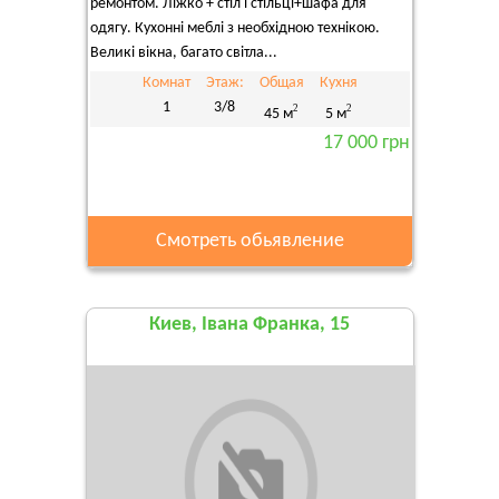
ремонтом. Ліжко + стіл і стільці+шафа для
одягу. Кухонні меблі з необхідною технікою.
Великі вікна, багато світла...
Комнат
Этаж:
Общая
Кухня
1
3/8
2
2
45 м
5 м
17 000 грн
Смотреть обьявление
Киев, Івана Франка, 15