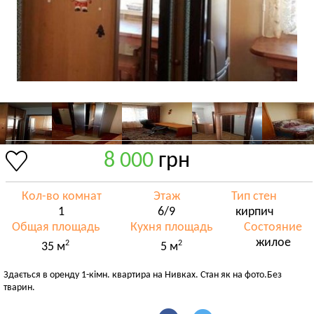
8 000
грн
Кол-во комнат
Этаж
Тип стен
1
6/9
кирпич
Общая площадь
Кухня площадь
Состояние
жилое
2
2
35 м
5 м
Здається в оренду 1-кімн. квартира на Нивках. Стан як на фото.Без
тварин.