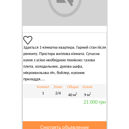
Здається 1-кімнатна квартира. Гарний стан після
ремонту. Простора житлова кімната. Сучасна
кухня з усією необхідною технікою: газова
плита, холодильник, духова шафа,
мікрохвильова піч, бойлер, кухонне
приладдя....
Комнат
Этаж:
Общая
Кухня
1
2/4
2
2
40 м
9 м
21 000 грн
Смотреть обьявление