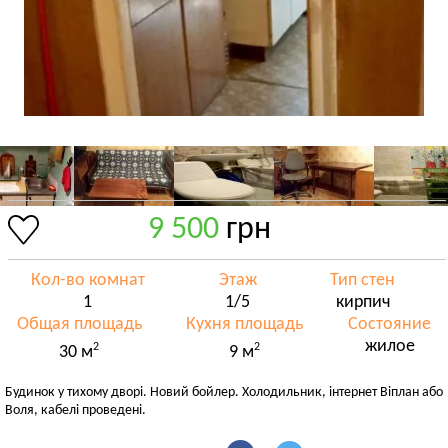
9 500
грн
Кол-во комнат
Этаж
Тип стен
1
1/5
кирпич
Общая площадь
Кухня площадь
Состояние
жилое
2
2
30 м
9 м
Будинок у тихому дворі. Новий бойлер. Холодильник, інтернет Віплан або
Воля, кабелі проведені.