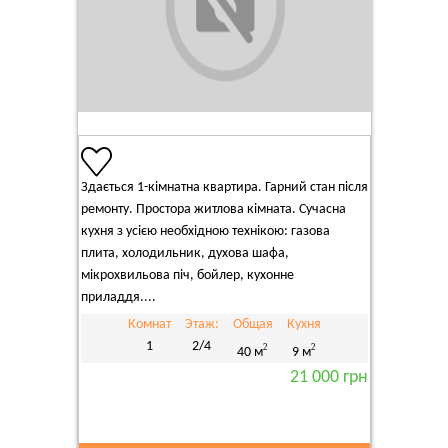
Здається 1-кімнатна квартира. Гарний стан після
ремонту. Простора житлова кімната. Сучасна
кухня з усією необхідною технікою: газова
плита, холодильник, духова шафа,
мікрохвильова піч, бойлер, кухонне
приладдя....
Комнат
Этаж:
Общая
Кухня
1
2/4
2
2
40 м
9 м
21 000 грн