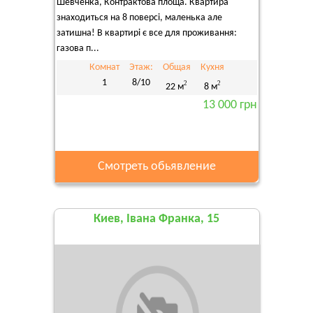
Шевченка, Контрактова площа. Квартира
знаходиться на 8 поверсі, маленька але
затишна! В квартирі є все для проживання:
газова п...
Комнат
Этаж:
Общая
Кухня
1
8/10
2
2
22 м
8 м
13 000 грн
Смотреть обьявление
Киев, Івана Франка, 15