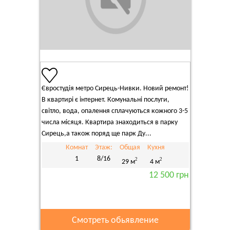
Євростудія метро Сирець-Нивки. Новий ремонт!
В квартирі є інтернет. Комунальні послуги,
світло, вода, опалення сплачуються кожного 3-5
числа місяця. Квартира знаходиться в парку
Сирець,а також поряд ще парк Ду...
Комнат
Этаж:
Общая
Кухня
1
8/16
2
2
29 м
4 м
12 500 грн
Смотреть обьявление