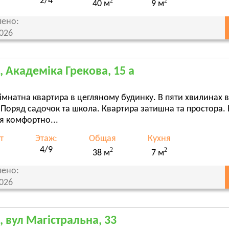
2/4
2
2
40 м
9 м
ено:
2026
, Академіка Грекова, 15 а
мнатна квартира в цегляному будинку. В пяти хвилинах в
 Поряд садочок та школа. Квартира затишна та простора. 
я комфортно...
т
Этаж:
Общая
Кухня
4/9
2
2
38 м
7 м
ено:
2026
, вул Магістральна, 33