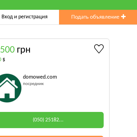
Вход и регистрация
Подать объявление
 500
грн
0
$
domowed.com
посредник
(050) 25182...