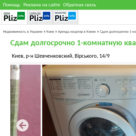
Помощь
Реклама на сайте
Обратная связь
»
»
»
Недвижимость в Украине
Киев
Аренда квартир в Киеве
Сдам долгосрочно 1-к
Сдам долгосрочно 1-комнатную ква
Киев, р-н Шевченковский, Вірського, 14/9