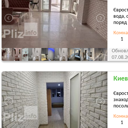
Єврост
вода, 
поряд 
Комна
1
Обновл
07.08.
Киев
Єврост
знаход
посоль
Комна
1