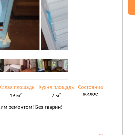
илая площадь
Кухня площадь
Состояние
жилое
2
2
19 м
7 м
ним ремонтом! Без тварин!