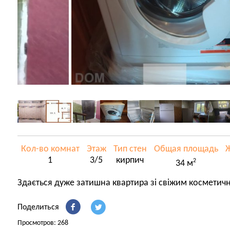
Кол-во комнат
Этаж
Тип стен
Общая площадь
Ж
1
3/5
кирпич
2
34 м
Здається дуже затишна квартира зі свіжим косметич
Поделиться
Просмотров: 268