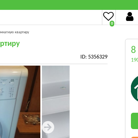
0
омнатную квартиру
ртиру
8
ID: 5356329
19