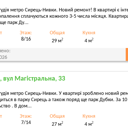
удія метро Сирець-Нивки. Новий ремонт! В квартирі є інте
опалення сплачуються кожного 3-5 числа місяця. Квартир
ще парк Ду...
т
Этаж:
Общая
Кухня
8/16
2
2
29 м
4 м
ено:
2026
, вул Магістральна, 33
удія метро Сирець-Нивки. У квартирі зроблено новий ремо
иться в парку Сирець а також поряд ще парк Дубки. За 1
ство . В дом...
т
Этаж:
Общая
Кухня
7/14
2
2
27 м
4 м