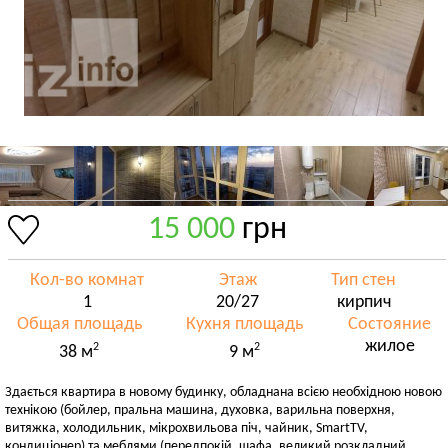
15 000
грн
Кол-во комнат
Этаж
Тип стен
1
20/27
кирпич
Общая площадь
Кухня площадь
Состояние
жилое
2
2
38 м
9 м
Здається квартира в новому будинку, обладнана всією необхідною новою
технікою (бойлер, пральна машина, духовка, варильна поверхня,
витяжка, холодильник, мікрохвильова піч, чайник, SmartTV,
кондиціонер) та меблями (передпокій, шафа, великий розкладний