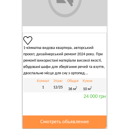
1-кімнатна видова квартира, авторський
проєкт, дизайнерський ремонт 2024 року. При
ремонті використані матеріали високої якості,
вбудовані шафи для зберігання речей та взуття,
двоспальне місце для сну з ортопед...
Комнат
Этаж:
Общая
Кухня
1
12/25
2
2
36 м
10 м
24 000 грн
Смотреть обьявление