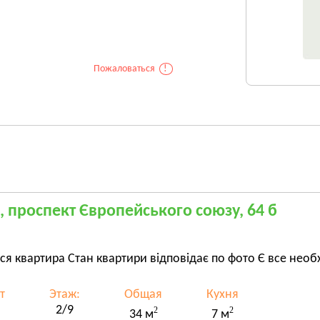
Пожаловаться
!
, проспект Європейського союзу, 64 б
ся квартира Стан квартири відповідає по фото Є все нео
т
Этаж:
Общая
Кухня
2/9
2
2
34 м
7 м