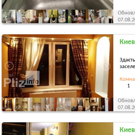
Обновл
07.08.
Киев
Здаєть
заселе
Комна
1
Обновл
07.08.
Киев