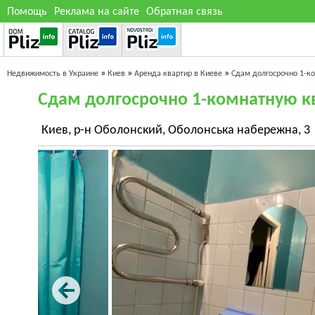
Помощь
Реклама на сайте
Обратная связь
»
»
»
Недвижимость в Украине
Киев
Аренда квартир в Киеве
Сдам долгосрочно 1-к
Сдам долгосрочно 1-комнатную к
Киев, р-н Оболонский, Оболонська набережна, 3