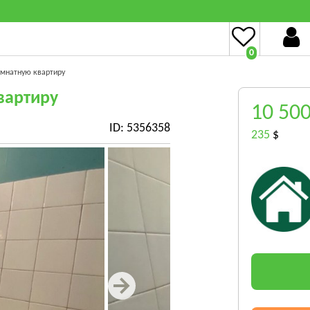
0
омнатную квартиру
вартиру
10 50
ID: 5356358
235
$