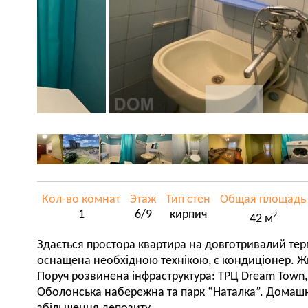
Кол-во комнат
Этаж
Тип стен
Общая площадь
1
6/9
кирпич
2
42 м
Здається простора квартира на довготривалий тер
оснащена необхідною технікою, є кондиціонер. Жит
Поруч розвинена інфраструктура: ТРЦ Dream Town, 
Оболонська набережна та парк “Наталка”. Домашн