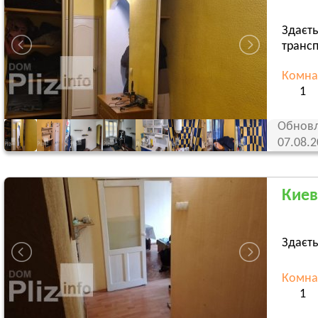
Здаєть
трансп
Комна
1
Обновл
07.08.
Киев
Здаєть
Комна
1