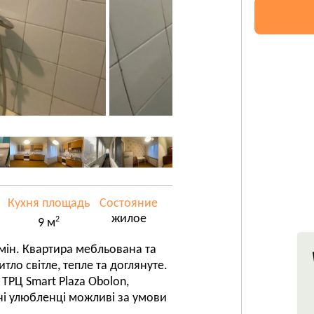
Кухня площадь
Состояние
жилое
2
9 м
мін. Квартира мебльована та
ло світле, тепле та доглянуте.
ТРЦ Smart Plaza Obolon,
і улюбленці можливі за умови