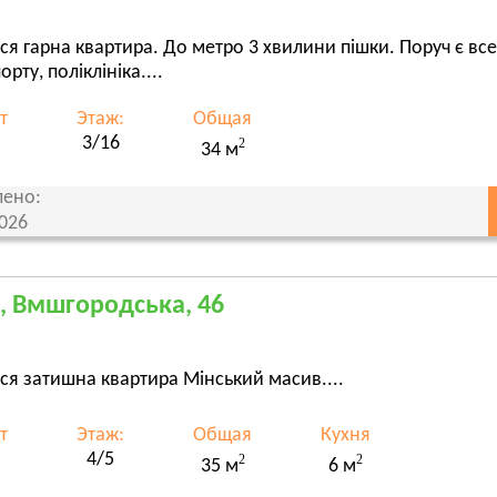
ся гарна квартира. До метро 3 хвилини пішки. Поруч є все
орту, поліклініка....
т
Этаж:
Общая
3/16
2
34 м
ено:
2026
, Вмшгородська, 46
ся затишна квартира Мінський масив....
т
Этаж:
Общая
Кухня
4/5
2
2
35 м
6 м