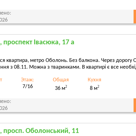
ено:
2026
, проспект Івасюка, 17 а
ся квартира, метро Оболонь. Без балкона. Через дорогу
ння з 08.11. Можна з тваринками. В квартирі є все необ
т
Этаж:
Общая
Кухня
7/16
2
2
36 м
8 м
ено:
2026
, просп. Оболонський, 11