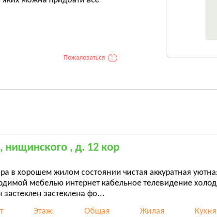
в яких можна придбати все
Пожаловаться
!
, нищинского , д. 12 кор
ира в хорошем жилом состоянии чистая аккуратная уютн
одимой мебелью интернет кабельное телевидение холод
 застеклен застеклена фо...
т
Этаж:
Общая
Жилая
Кухня