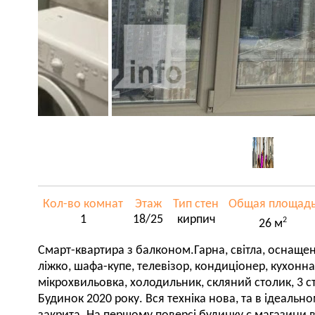
Кол-во комнат
Этаж
Тип стен
Общая площад
1
18/25
кирпич
2
26 м
Смарт-квартира з балконом.Гарна, світла, оснаще
ліжко, шафа-купе, телевізор, кондиціонер, кухонна 
мікрохвильовка, холодильник, скляний столик, 3 с
Будинок 2020 року. Вся техніка нова, та в ідеально