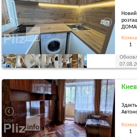
Новий 
розташ
ДОМАШ
Комна
1
Обновл
07.08.
Киев
Здаєть
Автоно
Комна
1