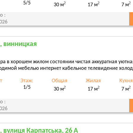
5/5
2
2
2
30 м
17 м
7 м
о :
2026
, винницкая
ира в хорошем жилом состоянии чистая аккуратная уютн
одимой мебелью интернет кабельное телевидение холод
т
Этаж:
Общая
Жилая
Кухня
1/5
2
2
2
30 м
17 м
7 м
о :
2026
, вулиця Карпатська, 26 А