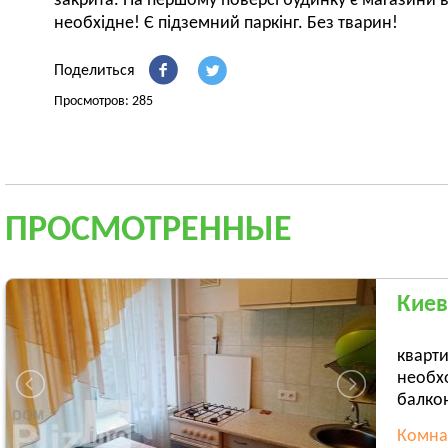
закрита. На першому поверсі будинку є магазини 
необхідне! Є підземний паркінг. Без тварин!
Поделиться
Просмотров: 285
ПРОСМОТРЕННЫЕ
Киев
кварт
необх
балкон
Комна