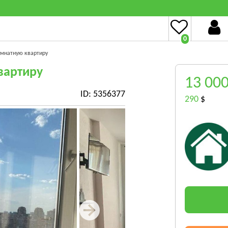
0
омнатную квартиру
вартиру
13 00
ID: 5356377
290
$