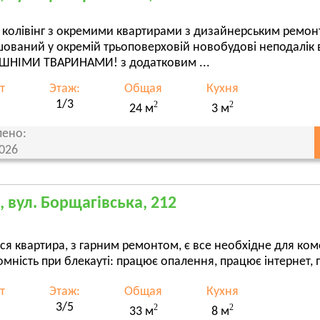
колівінг з окремими квартирами з дизайнерським ремонт
ований у окремій трьоповерховій новобудові неподалік
НІМИ ТВАРИНАМИ! з додатковим ...
т
Этаж:
Общая
Кухня
1/3
2
2
24 м
3 м
ено:
2026
, вул. Борщагівська, 212
ся квартира, з гарним ремонтом, є все необхідне для к
мність при блекауті: працює опалення, працює інтернет,
т
Этаж:
Общая
Кухня
3/5
2
2
33 м
8 м