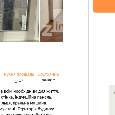
ь
Кухня площадь
Состояние
жилое
2
5 м
на всім необхідним для життя:
стінка, індукційна панель,
тільця, пральна машина.
му стані! Територія будинку