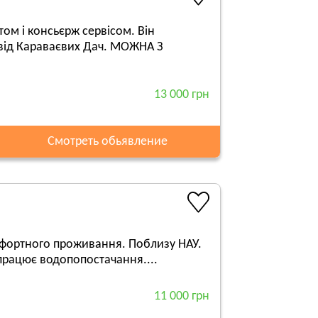
ом і консьєрж сервісом. Він
 від Караваєвих Дач. МОЖНА З
13 000 грн
Смотреть обьявление
омфортного проживання. Поблизу НАУ.
 працює водопопостачання....
11 000 грн