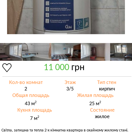
11 000
грн
Кол-во комнат
Этаж
Тип стен
2
3/5
кирпич
Общая площадь
Жилая площадь
2
2
43 м
25 м
Кухня площадь
Состояние
жилое
2
7 м
Світла, затишна та тепла 2-х кімнатна квартира в охайному жилому стані.