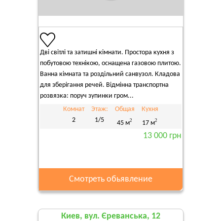
Дві світлі та затишні кімнати. Простора кухня з
побутовою технікою, оснащена газовою плитою.
Ванна кімната та роздільний санвузол. Кладова
для зберігання речей. Відмінна транспортна
розвязка: поруч зупинки гром...
Комнат
Этаж:
Общая
Кухня
2
1/5
2
2
45 м
17 м
13 000 грн
Смотреть обьявление
Киев, вул. Єреванська, 12