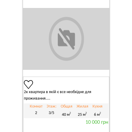
2к квартира в якій є все необхідне для
проживання....
Комнат
Этаж:
Общая
Жилая
Кухня
2
3/5
2
2
2
40 м
25 м
6 м
10 000 грн