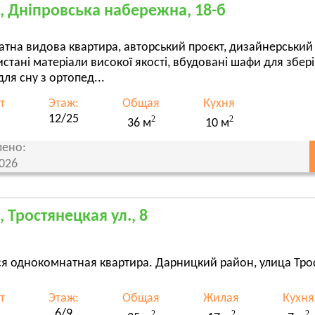
, Дніпровська набережна, 18-б
атна видова квартира, авторський проєкт, дизайнерський
стані матеріали високої якості, вбудовані шафи для збері
для сну з ортопед...
т
Этаж:
Общая
Кухня
12/25
2
2
36 м
10 м
ено:
2026
, Тростянецкая ул., 8
я однокомнатная квартира. Дарницкий район, улица Трост
т
Этаж:
Общая
Жилая
Кухня
6/9
2
2
2