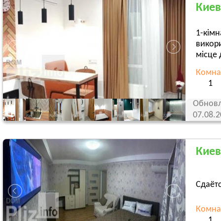
Киев
1-кімн
викори
місце 
Комна
1
Обновл
07.08.
Киев
Сдаётс
Комна
1