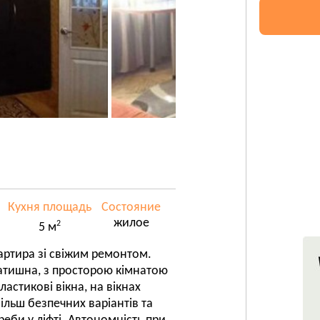
Кухня площадь
Состояние
жилое
2
5 м
вартира зі свіжим ремонтом.
 затишна, з просторою кімнатою
стикові вікна, на вікнах
ільш безпечних варіантів та