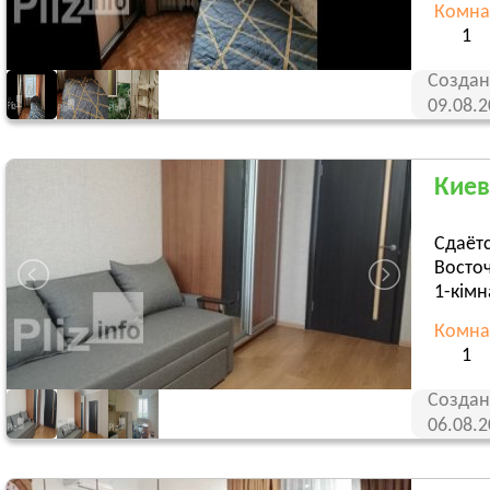
Комна
1
Создан
09.08.
Киев,
Сдаётс
Восто
1-кімн
Комна
1
Создан
06.08.