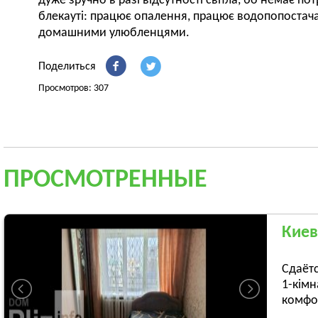
дуже зручно в разі відсутності світла, бо немає по
блекауті: працює опалення, працює водопопостача
домашними улюбленцями.
Поделиться
Просмотров: 307
ПРОСМОТРЕННЫЕ
Киев
Сдаётс
1-кімн
комфо