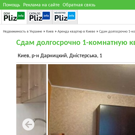
Помощь
Реклама на сайте
Обратная связь
»
»
»
Недвижимость в Украине
Киев
Аренда квартир в Киеве
Сдам долгосрочно 1-к
Сдам долгосрочно 1-комнатную к
Киев, р-н Дарницкий, Дністерська, 1