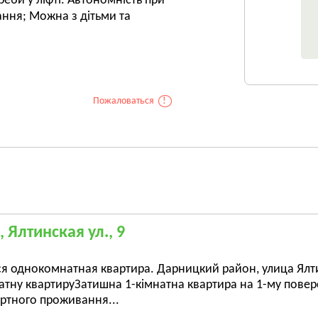
треби у ліфті. Автономність при
ння; Можна з дітьми та
Пожаловаться
!
, Ялтинская ул., 9
я однокомнатная квартира. Дарницкий район, улица Ялт
атну квартируЗатишна 1-кімнатна квартира на 1-му поверсі
ртного проживання...