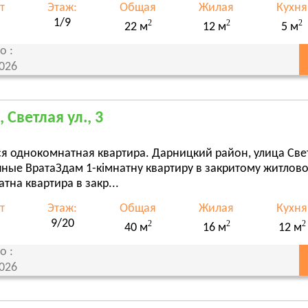
т
Этаж:
Общая
Жилая
Кухня
1/9
2
2
2
22 м
12 м
5 м
о :
2026
 Светлая ул., 3
я однокомнатная квартира. Дарницкий район, улица Свет
чные ВратаЗдам 1-кімнатну квартиру в закритому житлов
атна квартира в закр...
т
Этаж:
Общая
Жилая
Кухня
9/20
2
2
2
40 м
16 м
12 м
о :
2026