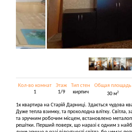
Кол-во комнат
Этаж
Тип стен
Общая площадь
1
1/9
кирпич
2
30 м
1к квартира на Старій Дарниці. Здається чудова к
Дуже тепла взимку, та прохолодна влітку. Світла,
та зручним робочим місцем, встановлено металопла
решітки. Перший поверх, що наразі є одним з найб