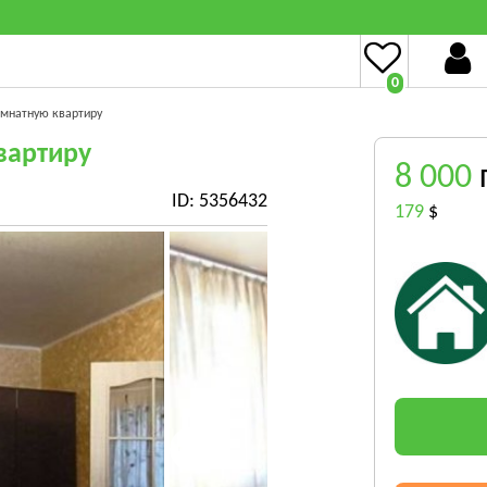
0
омнатную квартиру
вартиру
8 000
ID: 5356432
179
$