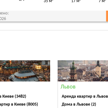
35 м
17 м
7 м
ено:
2026
Львов
Аренда квартир в Льво
в Киеве
(3482)
Дома в Львове
(2)
артир в Киеве
(8005)