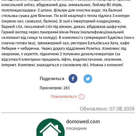
консольний унітаз, вбудований душ, умивальник, бойлер 80 літрів,
полотенцесушарка- 2 штуки, фільтри для очистки води. На балконі
стельова сушка для білизни. По всій квартирі є тепла підлога 3 контури
(окремо зал, санвузол, балкон). В залі є інверторний кондиціонер,
барний стіл, письмовий стіл під вікном, диван, вбудована шафа-купе.
Гарний вигляд через панорамні вікна Рехау (мультифункціональний
склопакет від сонця та холоду). В комплексі є супермаркет Бджілка (там є
смачна готова їжа), тренажерний зал, ресторан Батьківська Хата, кафе
Реберня + чебуречна. Через дорогу відділення Розетка. Комплекс під
охороною, є укриття, підкючено 2 потужних дизельгенератори (за
відсутності електрики працюють ліфти, водопостачання, опалення,
інтернет. Комплекс знаходиться у сосновому лісі. Можна з котиком!
Поделиться
Просмотров: 261
Пожаловаться
!
Обновлено: 07.08.2026
domowed.com
посредник