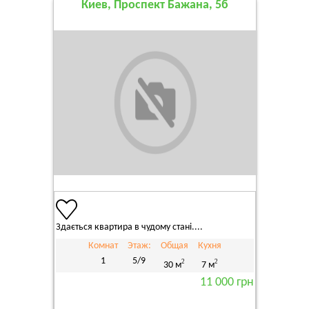
Киев, Проспект Бажана, 5б
Здається квартира в чудому стані....
Комнат
Этаж:
Общая
Кухня
1
5/9
2
2
30 м
7 м
11 000 грн