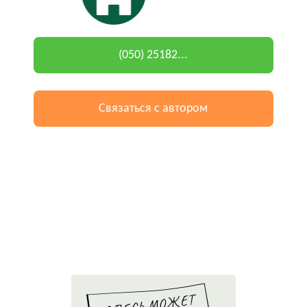
(050) 25182...
Связаться с автором