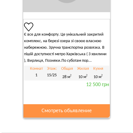
Є все для комфорту. Це унікальний закритий
комплекс, на березі озера зі своєю власною
набережною. Зручна транспортна розвязка. В
пішій доступності метро Харківська ( 3 хвилини
), Вирлиця, Позняки.По суботам пор...
Комнат
Этаж:
Общая
Жилая
Кухня
1
15/25
2
2
2
28 м
10 м
10 м
12 500 грн
Смотреть обьявление