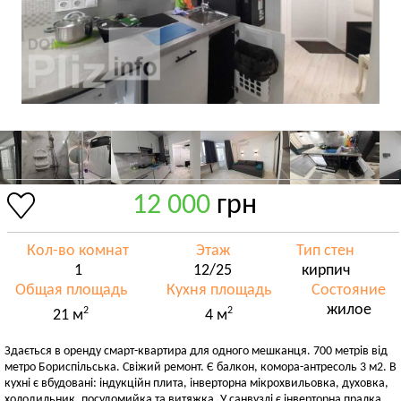
12 000
грн
Кол-во комнат
Этаж
Тип стен
1
12/25
кирпич
Общая площадь
Кухня площадь
Состояние
жилое
2
2
21 м
4 м
Здається в оренду смарт-квартира для одного мешканця. 700 метрів від
метро Бориспільська. Свіжий ремонт. Є балкон, комора-антресоль 3 м2. В
кухні є вбудовані: індукційн плита, інверторна мікрохвильовка, духовка,
холодильник, посудомийка та витяжка. У санвузлі є інверторна пралка,