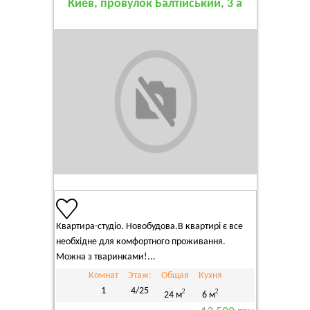
Киев, провулок Балтійський, 3 а
Квартира-студіо. Новобудова.В квартирі є все
необхідне для комфортного проживання.
Можна з тваринками!...
Комнат
Этаж:
Общая
Кухня
1
4/25
2
2
24 м
6 м