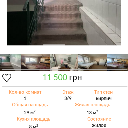
11 500
грн
Кол-во комнат
Этаж
Тип стен
1
3/9
кирпич
Общая площадь
Жилая площадь
2
2
29 м
13 м
Кухня площадь
Состояние
жилое
2
8 м