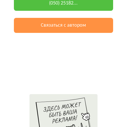
(050) 25182...
Связаться с автором