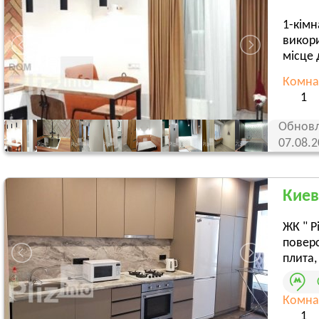
1-кімн
викори
місце 
Комна
1
Обновл
07.08.
Киев
ЖК " Р
поверс
плита, 
Комна
1