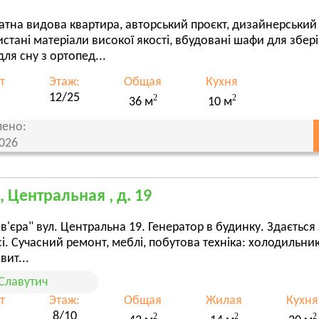
атна видова квартира, авторський проєкт, дизайнерський
стані матеріали високої якості, вбудовані шафи для збері
для сну з ортопед...
т
Этаж:
Общая
Кухня
12/25
2
2
36 м
10 м
ено:
2026
, Центральная , д. 19
ів'єра" вул. Центральна 19. Генератор в будинку. Здається 
і. Сучасний ремонт, меблі, побутова техніка: холодильни
вит...
Славутич
т
Этаж:
Общая
Жилая
Кухня
8/10
2
2
2