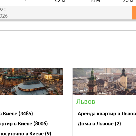
42 м
14 м
20 м
о :
2026
Львов
Аренда квартир в Льво
в Киеве
(3485)
Дома в Львове
(2)
артир в Киеве
(8006)
посуточно в Киеве
(9)