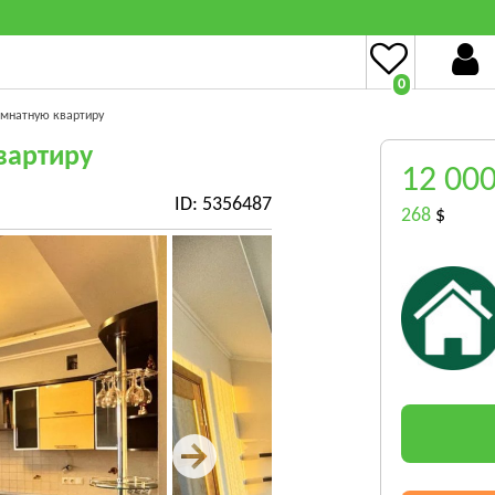
0
омнатную квартиру
вартиру
12 00
ID: 5356487
268
$