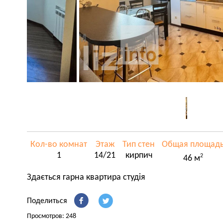
Кол-во комнат
Этаж
Тип стен
Общая площад
1
14/21
кирпич
2
46 м
Здається гарна квартира студія
Поделиться
Просмотров: 248