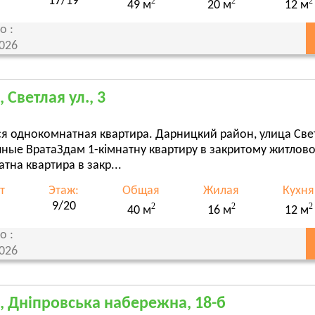
17/19
2
2
2
49 м
20 м
12 м
о :
2026
 Светлая ул., 3
я однокомнатная квартира. Дарницкий район, улица Свет
чные ВратаЗдам 1-кімнатну квартиру в закритому житлов
атна квартира в закр...
т
Этаж:
Общая
Жилая
Кухня
9/20
2
2
2
40 м
16 м
12 м
о :
2026
, Дніпровська набережна, 18-б