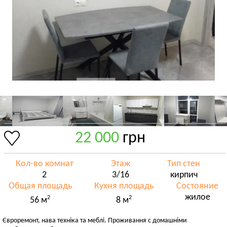
22 000
грн
Кол-во комнат
Этаж
Тип стен
2
3/16
кирпич
Общая площадь
Кухня площадь
Состояние
жилое
2
2
56 м
8 м
Євроремонт, нава техніка та меблі. Проживання с домашніми