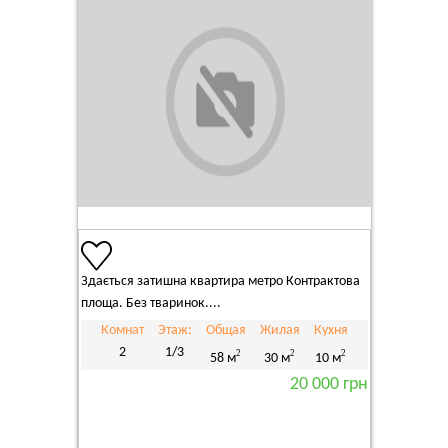
Здається затишна квартира метро Контрактова
площа. Без тваринок....
Комнат
Этаж:
Общая
Жилая
Кухня
2
1/3
2
2
2
58 м
30 м
10 м
20 000 грн