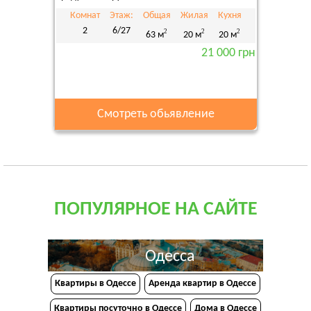
Комнат
Этаж:
Общая
Жилая
Кухня
2
6/27
2
2
2
63 м
20 м
20 м
21 000 грн
Смотреть обьявление
ПОПУЛЯРНОЕ НА САЙТЕ
Одесса
Квартиры в Одессе
Аренда квартир в Одессе
Квартиры посуточно в Одессе
Дома в Одессе