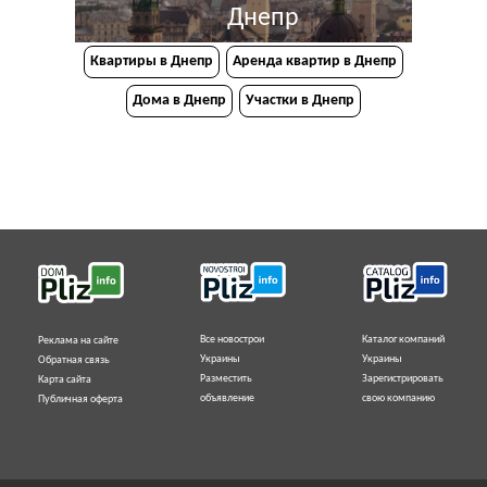
Днепр
Квартиры в Днепр
Аренда квартир в Днепр
Дома в Днепр
Участки в Днепр
Все новострои
Каталог компаний
Реклама на сайте
Украины
Украины
Обратная связь
Разместить
Зарегистрировать
Карта сайта
объявление
свою компанию
Публичная оферта