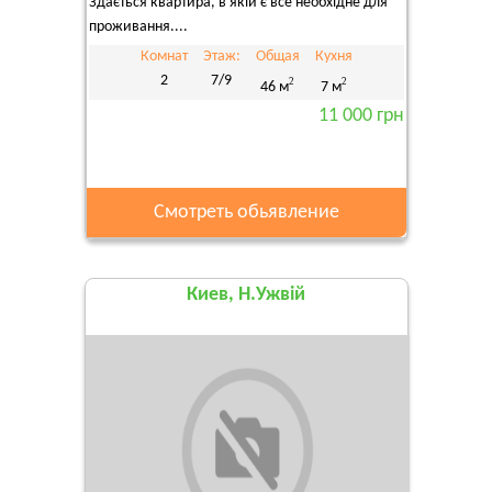
Здається квартира, в якій є все необхідне для
проживання....
Комнат
Этаж:
Общая
Кухня
2
7/9
2
2
46 м
7 м
11 000 грн
Смотреть обьявление
Киев, Н.Ужвій