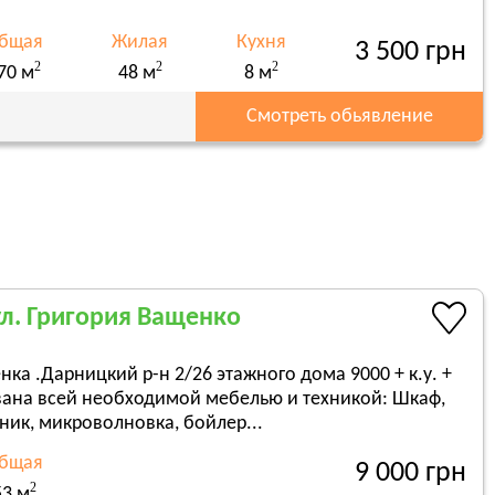
бщая
Жилая
Кухня
3 500 грн
2
2
2
70 м
48 м
8 м
Смотреть обьявление
ул. Григория Ващенко
енка .Дарницкий р-н 2/26 этажного дома 9000 + к.у. +
вана всей необходимой мебелью и техникой: Шкаф,
ик, микроволновка, бойлер...
бщая
9 000 грн
2
53 м