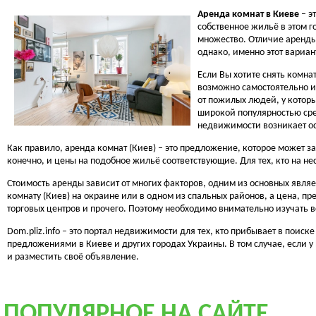
Аренда комнат в Киеве
– э
собственное жильё в этом г
множество. Отличие аренды 
однако, именно этот вариа
Если Вы хотите снять комна
возможно самостоятельно и
от пожилых людей, у которы
широкой популярностью сред
недвижимости возникает ос
Как правило, аренда комнат (Киев) – это предложение, которое может 
конечно, и цены на подобное жильё соответствующие. Для тех, кто на не
Стоимость аренды зависит от многих факторов, одним из основных явля
комнату (Киев) на окраине или в одном из спальных районов, а цена, пр
торговых центров и прочего. Поэтому необходимо внимательно изучать 
Dom.pliz.info – это портал недвижимости для тех, кто прибывает в пои
предложениями в Киеве и других городах Украины. В том случае, если у 
и разместить своё объявление.
ПОПУЛЯРНОЕ НА САЙТЕ