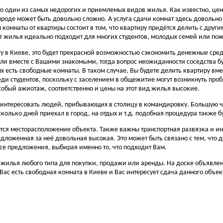
то один из самых недорогих и приемлемых видов жилья. Как известно, це
ороде может быть довольно сложно. А услуга сдачи комнат здесь довольн
комнаты от квартиры состоит в том, что квартиру придётся делить с другим
нт жилья идеально подходит для многих студентов, молодых семей или по
ту в Киеве, это будет прекрасной возможностью сэкономить денежные сред
ли вместе с Вашими знакомыми, тогда вопрос неожиданности соседства бу
х есть свободные комнаты. В таком случае, Вы будете делить квартиру вм
и студентов, поскольку с заселением в общежитие могут возникнуть проб
обый ажиотаж, соответственно и цены на этот вид жилья высокие.
заинтересовать людей, прибывающих в столицу в командировку. Большую ча
сколько дней приехал в город, на отдых и т.д. подобная процедура также 
ется месторасположение объекта. Также важны транспортная развязка и ин
едложенная за неё довольная высокая. Это может быть связано с тем, что 
все предложения, выбирая именно то, что подходит Вам.
ске жилья любого типа для покупки, продажи или аренды. На доске объявл
Вас есть свободная комната в Киеве и Вас интересует сдача данного объект