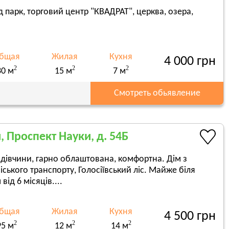
д парк, торговий центр "КВАДРАТ", церква, озера,
бщая
Жилая
Кухня
4 000 грн
2
2
2
30 м
15 м
7 м
Смотреть обьявление
, Проспект Науки, д. 54Б
я дівчини, гарно облаштована, комфортна. Дім з
ського транспорту, Голосіївський ліс. Майже біля
ід 6 місяців....
бщая
Жилая
Кухня
4 500 грн
2
2
2
95 м
12 м
14 м