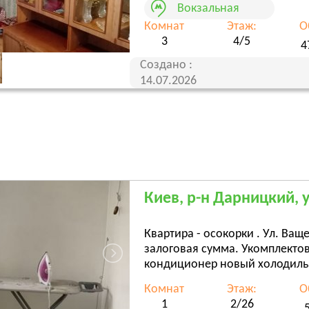
Вокзальная
Комнат
Этаж:
О
3
4/5
4
Создано :
14.07.2026
Киев, р-н Дарницкий, 
Квартира - осокорки . Ул. Ващ
залоговая сумма. Укомплекто
кондиционер новый холодильн
Комнат
Этаж:
О
1
2/26