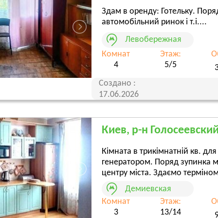
Здам в оренду: Готельку. Поря
автомобільний ринок і т.і....
Левобережная
Комнат
Этаж:
О
4
5/5
Создано :
17.06.2026
Киев, р-н Голосеевский
Кімната в трикімнатній кв. дл
генератором. Поряд зупинка мі
центру міста. Здаємо терміном в
Демиевская
Комнат
Этаж:
О
3
13/14