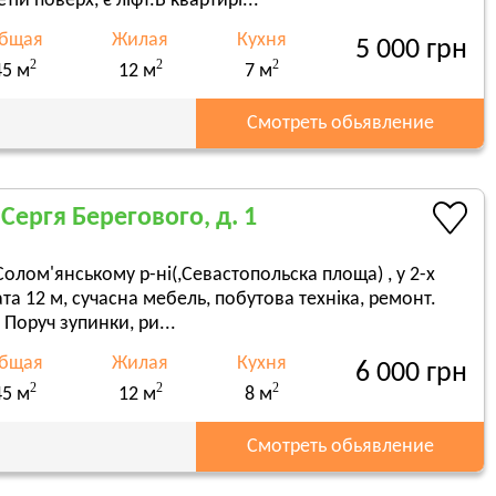
й поверх, є ліфт.В квартирі...
бщая
Жилая
Кухня
5 000 грн
2
2
2
45 м
12 м
7 м
Смотреть обьявление
Сергя Берегового, д. 1
Солом'янському р-ні(,Севастопольска площа) , у 2-х
ната 12 м, сучасна мебель, побутова техніка, ремонт.
Поруч зупинки, ри...
бщая
Жилая
Кухня
6 000 грн
2
2
2
45 м
12 м
8 м
Смотреть обьявление