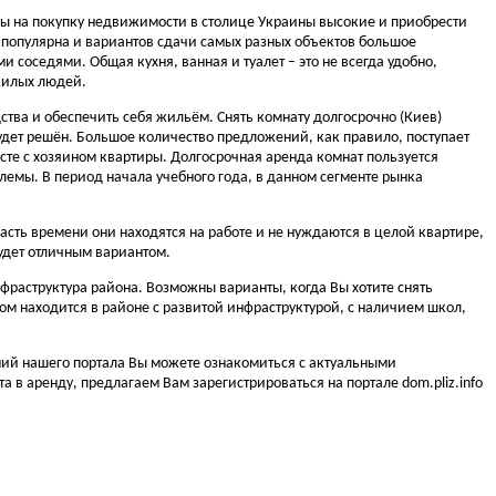
ны на покупку недвижимости в столице Украины высокие и приобрести
о популярна и вариантов сдачи самых разных объектов большое
и соседями. Общая кухня, ванная и туалет – это не всегда удобно,
жилых людей.
ства и обеспечить себя жильём. Снять комнату долгосрочно (Киев)
дет решён. Большое количество предложений, как правило, поступает
есте с хозяином квартиры. Долгосрочная аренда комнат пользуется
лемы. В период начала учебного года, в данном сегменте рынка
сть времени они находятся на работе и не нуждаются в целой квартире,
будет отличным вариантом.
фраструктура района. Возможны варианты, когда Вы хотите снять
дом находится в районе с развитой инфраструктурой, с наличием школ,
ений нашего портала Вы можете ознакомиться с актуальными
а в аренду, предлагаем Вам зарегистрироваться на портале dom.pliz.info