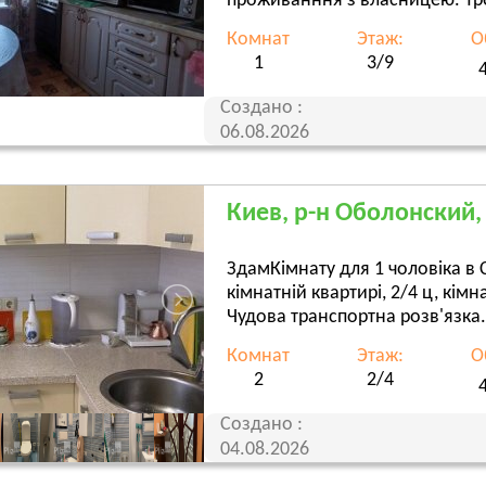
проживанння з власницею. Треті
Комнат
Этаж:
О
1
3/9
Создано :
06.08.2026
Киев, р-н Оболонский, 
ЗдамКімнату для 1 чоловіка в 
кімнатній квартирі, 2/4 ц, кім
Чудова транспортна розв'язка. 
Комнат
Этаж:
О
2
2/4
Создано :
04.08.2026