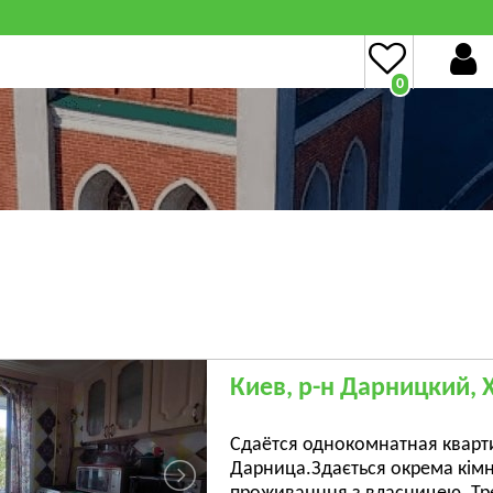
0
Киев, р-н Дарницкий, 
Сдаётся однокомнатная кварти
Дарница.Здається окрема кімна