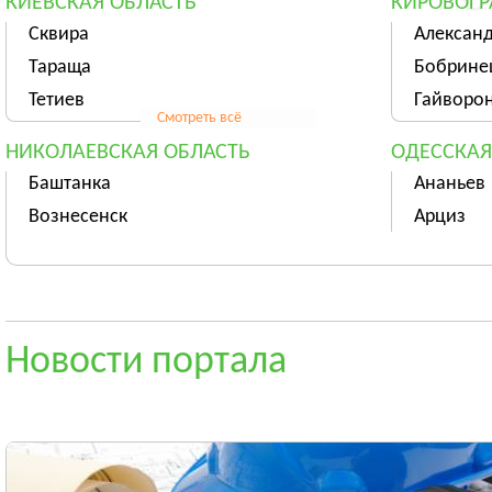
КИЕВСКАЯ ОБЛАСТЬ
КИРОВОГР
Сквира
Алексан
Тараща
Бобрине
Тетиев
Гайворо
Смотреть всё
НИКОЛАЕВСКАЯ ОБЛАСТЬ
ОДЕССКАЯ
Баштанка
Ананьев
Вознесенск
Арциз
Новая Одесса
Балта
Смотреть всё
СУМСКАЯ ОБЛАСТЬ
ТЕРНОПОЛ
Ахтырка
Тернопо
Новости портала
Белополье
Бережан
Бурынь
Борщёв
Смотреть всё
ХМЕЛЬНИЦКАЯ ОБЛАСТЬ
ЧЕРКАССК
Хмельницкий
Черкасс