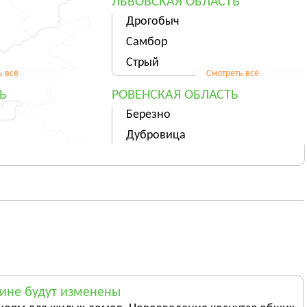
ЛЬВОВСКАЯ ОБЛАСТЬ
Дрогобыч
Самбор
Стрый
ь всё
Смотреть всё
Ь
РОВЕНСКАЯ ОБЛАСТЬ
Березно
Дубровица
Здолбунов
ь всё
Смотреть всё
ТЬ
ХЕРСОНСКАЯ ОБЛАСТЬ
Херсон
Берислав
Геническ
ь всё
Смотреть всё
СТЬ
ЧЕРНОВИЦКАЯ ОБЛАСТЬ
аине будут изменены
Черновцы