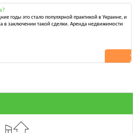
а?
ние годы это стало популярной практикой в Украине, и
а в заключении такой сделки. Аренда недвижимости
Ч
н