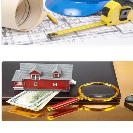
Волочиск
Городищ
Городок
Жашков
Смотреть всё
АР КРЫМ
Севастополь
Симферополь
Керчь
Смотреть всё