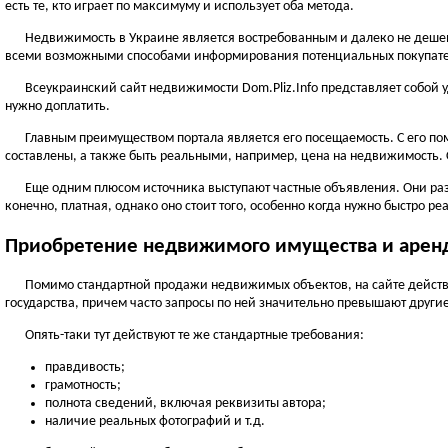
есть те, кто играет по максимуму и использует оба метода.
Недвижимость в Украине является востребованным и далеко не дешевы
всеми возможными способами информирования потенциальных покупат
Всеукраинский сайт недвижимости Dom.Pliz.Info представляет собой у
нужно доплатить.
Главным преимуществом портала является его посещаемость. С его п
составлены, а также быть реальными, например, цена на недвижимость.
Еще одним плюсом источника выступают частные объявления. Они разм
конечно, платная, однако оно стоит того, особенно когда нужно быстро ре
Приобретение недвижимого имущества и арен
Помимо стандартной продажи недвижимых объектов, на сайте действу
государства, причем часто запросы по ней значительно превышают другие
Опять-таки тут действуют те же стандартные требования:
правдивость;
грамотность;
полнота сведений, включая реквизиты автора;
наличие реальных фотографий и т.д.