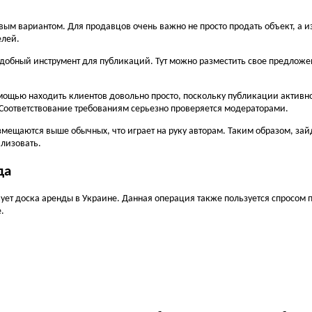
м вариантом. Для продавцов очень важно не просто продать объект, а из
елей.
добный инструмент для публикаций. Тут можно разместить свое предложение
омощью находить клиентов довольно просто, поскольку публикации активн
 Соответствование требованиям серьезно проверяется модераторами.
ещаются выше обычных, что играет на руку авторам. Таким образом, зайдя
ализовать.
да
ет доска аренды в Украине. Данная операция также пользуется спросом п
.