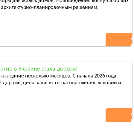
 норм для жилых домов. Нововведения коснутся общих
Новоднестровск
 к архитектурно-планировочным решениям,
Вижница
ь всё
Смотреть всё
Ч
н
ртир в Украине стала дороже
последние несколько месяцев. С начала 2026 года
 дороже, цена зависит от расположения, условий и
Ч
н