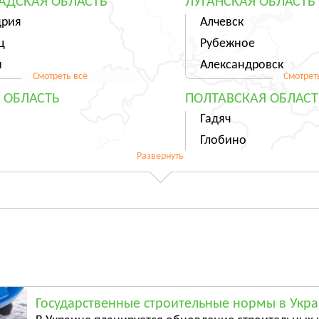
АДСКАЯ ОБЛАСТЬ
ЛУГАНСКАЯ ОБЛАСТЬ
дрия
Алчевск
ц
Рубежное
н
Александровск
Смотреть всё
Смотрет
 ОБЛАСТЬ
ПОЛТАВСКАЯ ОБЛАСТ
Гадяч
Глобино
Развернуть
Гребёнка
Смотреть всё
Смотрет
ЬСКАЯ ОБЛАСТЬ
ХАРЬКОВСКАЯ ОБЛАС
ль
Харьков
ы
Люботин
Балаклея
Смотреть всё
Смотрет
АЯ ОБЛАСТЬ
ЧЕРНИГОВСКАЯ ОБЛА
Государственные строительные нормы в Укр
ы
Чернигов