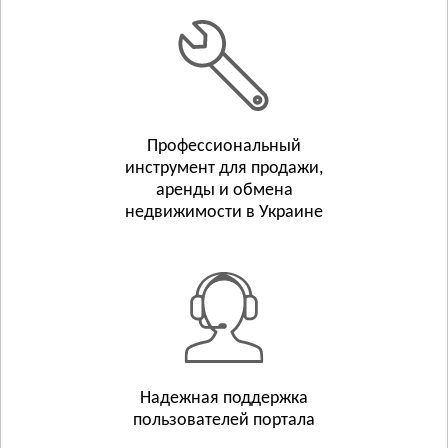
Белополье
Бурынь
Смотреть всё
ТЕРНОПОЛЬСКАЯ ОБЛАСТЬ
Тернополь
Профессиональный
Бережаны
инструмент для продажи,
Борщёв
аренды и обмена
Смотреть всё
недвижимости в Украине
ХАРЬКОВСКАЯ ОБЛАСТЬ
Харьков
Люботин
Балаклея
Смотреть всё
ХЕРСОНСКАЯ ОБЛАСТЬ
Херсон
Надежная поддержка
пользователей портала
Берислав