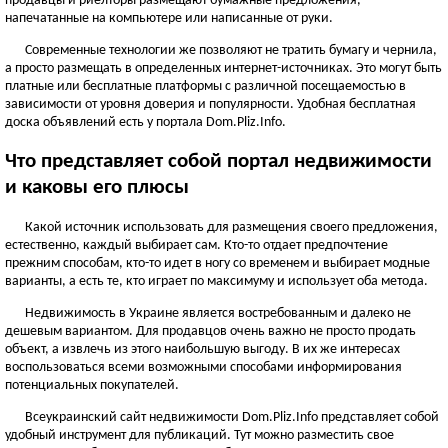
продавцы и риелторы размещают бумажные предложения,
ЧЕРНОВИЦКАЯ ОБЛАСТЬ
напечатанные на компьютере или написанные от руки.
Черновцы
Современные технологии же позволяют не тратить бумагу и чернила,
а просто размещать в определенных интернет-источниках. Это могут быть
Новоднестровск
платные или бесплатные платформы с различной посещаемостью в
Вижница
зависимости от уровня доверия и популярности. Удобная бесплатная
Смотреть всё
доска объявлений есть у портала Dom.Pliz.Info.
АР КРЫМ
Что представляет собой портал недвижимости
Севастополь
и каковы его плюсы
Симферополь
Какой источник использовать для размещения своего предложения,
Керчь
естественно, каждый выбирает сам. Кто-то отдает предпочтение
Смотреть всё
прежним способам, кто-то идет в ногу со временем и выбирает модные
варианты, а есть те, кто играет по максимуму и использует оба метода.
Недвижимость в Украине является востребованным и далеко не
дешевым вариантом. Для продавцов очень важно не просто продать
объект, а извлечь из этого наибольшую выгоду. В их же интересах
воспользоваться всеми возможными способами информирования
потенциальных покупателей.
Всеукраинский сайт недвижимости Dom.Pliz.Info представляет собой
удобный инструмент для публикаций. Тут можно разместить свое