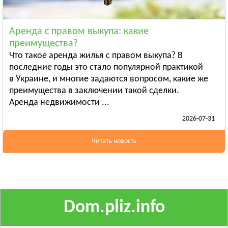
Ананьев
Арциз
Аренда с правом выкупа: какие
Балта
преимущества?
Смотреть всё
Что такое аренда жилья с правом выкупа? В
ПОЛТАВСКАЯ ОБЛАСТЬ
последние годы это стало популярной практикой
в Украине, и многие задаются вопросом, какие же
Гадяч
преимущества в заключении такой сделки.
Глобино
Аренда недвижимости ...
Гребёнка
2026-07-31
Смотреть всё
РОВЕНСКАЯ ОБЛАСТЬ
Читать новость
Березно
Дубровица
Здолбунов
Смотреть всё
Dom.pliz.info
СУМСКАЯ ОБЛАСТЬ
Ахтырка