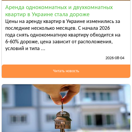
Смотреть всё
Аренда однокомнатных и двухкомнатных
ЛУГАНСКАЯ ОБЛАСТЬ
квартир в Украине стала дороже
Алчевск
Цены на аренду квартир в Украине изменились за
Рубежное
последние несколько месяцев. С начала 2026
года снять однокомнатную квартиру обходится на
Александровск
6-60% дороже, цена зависит от расположения,
Смотреть всё
условий и типа ...
ЛЬВОВСКАЯ ОБЛАСТЬ
2026-08-04
Дрогобыч
Самбор
Читать новость
Стрый
Смотреть всё
НИКОЛАЕВСКАЯ ОБЛАСТЬ
Баштанка
Вознесенск
Новая Одесса
Смотреть всё
ОДЕССКАЯ ОБЛАСТЬ