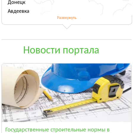
Донецк
Авдеевка
Развернуть
Новогродовка
Смотреть всё
ЖИТОМИРСКАЯ ОБЛАСТЬ
Житомир
Новости портала
Андрушёвка
Барановка
Смотреть всё
ЗАКАРПАТСКАЯ ОБЛАСТЬ
Ужгород
Чоп
Берегово
Смотреть всё
ЗАПОРОЖСКАЯ ОБЛАСТЬ
Запорожье
Государственные строительные нормы в
Энергодар