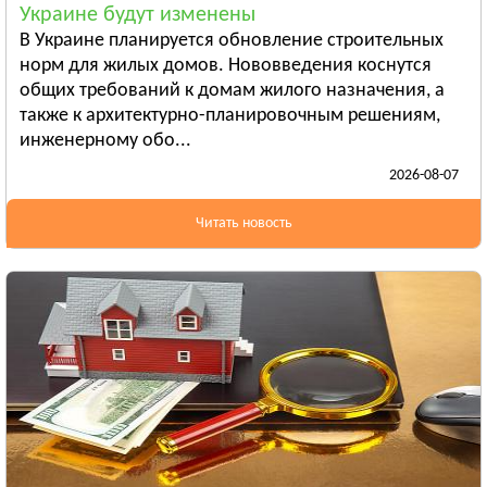
Украине будут изменены
Бердянск
В Украине планируется обновление строительных
Смотреть всё
норм для жилых домов. Нововведения коснутся
ИВАНО-ФРАНКОВСКАЯ ОБЛАСТЬ
общих требований к домам жилого назначения, а
Ивано-Франковск
также к архитектурно-планировочным решениям,
инженерному обо...
Болехов
2026-08-07
Яремча
Смотреть всё
Читать новость
КИЕВСКАЯ ОБЛАСТЬ
Сквира
Тараща
Тетиев
Смотреть всё
КИРОВОГРАДСКАЯ ОБЛАСТЬ
Александрия
Бобринец
Гайворон