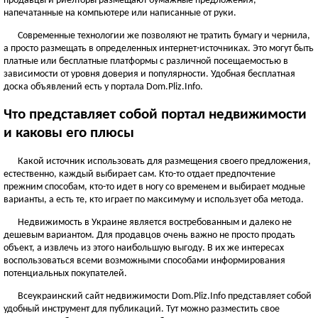
продавцы и риелторы размещают бумажные предложения,
ЧЕРНОВИЦКАЯ ОБЛАСТЬ
напечатанные на компьютере или написанные от руки.
Черновцы
Современные технологии же позволяют не тратить бумагу и чернила,
а просто размещать в определенных интернет-источниках. Это могут быть
Новоднестровск
платные или бесплатные платформы с различной посещаемостью в
Вижница
зависимости от уровня доверия и популярности. Удобная бесплатная
Смотреть всё
доска объявлений есть у портала Dom.Pliz.Info.
АР КРЫМ
Что представляет собой портал недвижимости
Севастополь
и каковы его плюсы
Симферополь
Какой источник использовать для размещения своего предложения,
Керчь
естественно, каждый выбирает сам. Кто-то отдает предпочтение
Смотреть всё
прежним способам, кто-то идет в ногу со временем и выбирает модные
варианты, а есть те, кто играет по максимуму и использует оба метода.
Недвижимость в Украине является востребованным и далеко не
дешевым вариантом. Для продавцов очень важно не просто продать
объект, а извлечь из этого наибольшую выгоду. В их же интересах
воспользоваться всеми возможными способами информирования
потенциальных покупателей.
Всеукраинский сайт недвижимости Dom.Pliz.Info представляет собой
удобный инструмент для публикаций. Тут можно разместить свое