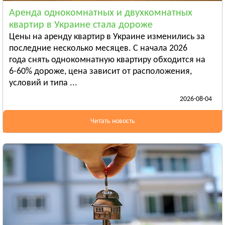
Смотреть всё
Аренда однокомнатных и двухкомнатных
ЛУГАНСКАЯ ОБЛАСТЬ
квартир в Украине стала дороже
Алчевск
Цены на аренду квартир в Украине изменились за
Рубежное
последние несколько месяцев. С начала 2026
года снять однокомнатную квартиру обходится на
Александровск
6-60% дороже, цена зависит от расположения,
Смотреть всё
условий и типа ...
ЛЬВОВСКАЯ ОБЛАСТЬ
2026-08-04
Дрогобыч
Самбор
Читать новость
Стрый
Смотреть всё
НИКОЛАЕВСКАЯ ОБЛАСТЬ
Баштанка
Вознесенск
Новая Одесса
Смотреть всё
ОДЕССКАЯ ОБЛАСТЬ