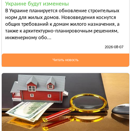
Украине будут изменены
Бердянск
В Украине планируется обновление строительных
Смотреть всё
норм для жилых домов. Нововведения коснутся
ИВАНО-ФРАНКОВСКАЯ ОБЛАСТЬ
общих требований к домам жилого назначения, а
Ивано-Франковск
также к архитектурно-планировочным решениям,
инженерному обо...
Болехов
2026-08-07
Яремча
Смотреть всё
Читать новость
КИЕВСКАЯ ОБЛАСТЬ
Сквира
Тараща
Тетиев
Смотреть всё
КИРОВОГРАДСКАЯ ОБЛАСТЬ
Александрия
Бобринец
Гайворон