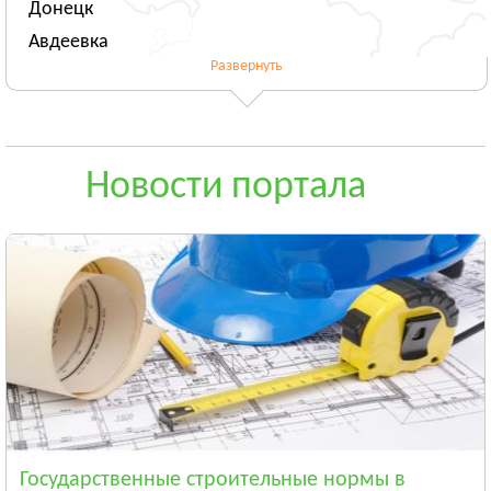
Донецк
Авдеевка
Развернуть
Новогродовка
Смотреть всё
ЖИТОМИРСКАЯ ОБЛАСТЬ
Житомир
Новости портала
Андрушёвка
Барановка
Смотреть всё
ЗАКАРПАТСКАЯ ОБЛАСТЬ
Ужгород
Чоп
Берегово
Смотреть всё
ЗАПОРОЖСКАЯ ОБЛАСТЬ
Запорожье
Государственные строительные нормы в
Энергодар