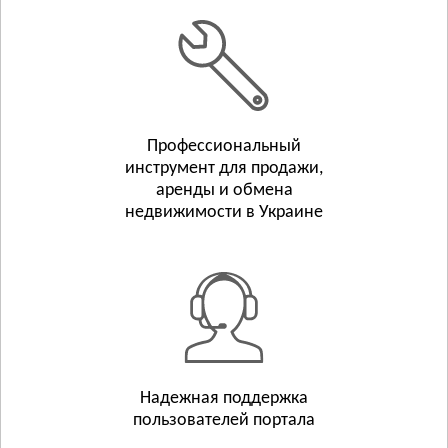
Белополье
Бурынь
Смотреть всё
ТЕРНОПОЛЬСКАЯ ОБЛАСТЬ
Тернополь
Профессиональный
Бережаны
инструмент для продажи,
Борщёв
аренды и обмена
Смотреть всё
недвижимости в Украине
ХАРЬКОВСКАЯ ОБЛАСТЬ
Харьков
Люботин
Балаклея
Смотреть всё
ХЕРСОНСКАЯ ОБЛАСТЬ
Херсон
Надежная поддержка
пользователей портала
Берислав