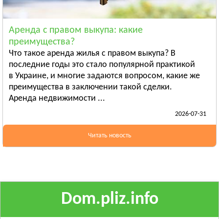
Ананьев
Арциз
Аренда с правом выкупа: какие
Балта
преимущества?
Смотреть всё
Что такое аренда жилья с правом выкупа? В
ПОЛТАВСКАЯ ОБЛАСТЬ
последние годы это стало популярной практикой
в Украине, и многие задаются вопросом, какие же
Гадяч
преимущества в заключении такой сделки.
Глобино
Аренда недвижимости ...
Гребёнка
2026-07-31
Смотреть всё
РОВЕНСКАЯ ОБЛАСТЬ
Читать новость
Березно
Дубровица
Здолбунов
Смотреть всё
Dom.pliz.info
СУМСКАЯ ОБЛАСТЬ
Ахтырка