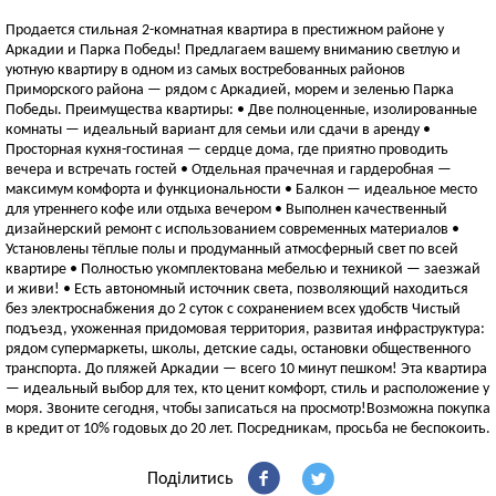
Продается стильная 2-комнатная квартира в престижном районе у
Аркадии и Парка Победы! Предлагаем вашему вниманию светлую и
уютную квартиру в одном из самых востребованных районов
Приморского района — рядом с Аркадией, морем и зеленью Парка
Победы. Преимущества квартиры: • Две полноценные, изолированные
комнаты — идеальный вариант для семьи или сдачи в аренду •
Просторная кухня-гостиная — сердце дома, где приятно проводить
вечера и встречать гостей • Отдельная прачечная и гардеробная —
максимум комфорта и функциональности • Балкон — идеальное место
для утреннего кофе или отдыха вечером • Выполнен качественный
дизайнерский ремонт с использованием современных материалов •
Установлены тёплые полы и продуманный атмосферный свет по всей
квартире • Полностью укомплектована мебелью и техникой — заезжай
и живи! • Есть автономный источник света, позволяющий находиться
без электроснабжения до 2 суток с сохранением всех удобств Чистый
подъезд, ухоженная придомовая территория, развитая инфраструктура:
рядом супермаркеты, школы, детские сады, остановки общественного
транспорта. До пляжей Аркадии — всего 10 минут пешком! Эта квартира
— идеальный выбор для тех, кто ценит комфорт, стиль и расположение у
моря. Звоните сегодня, чтобы записаться на просмотр!Возможна покупка
в кредит от 10% годовых до 20 лет. Посредникам, просьба не беспокоить.
Поділитись