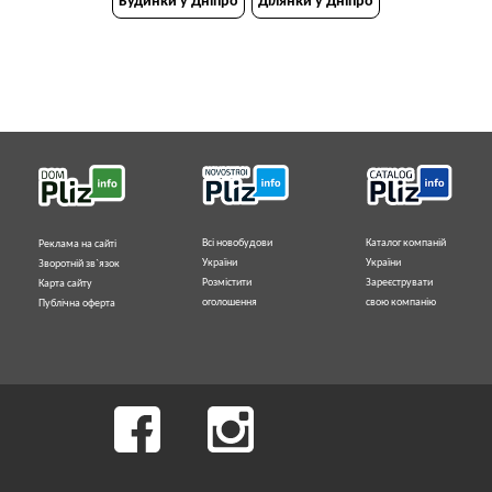
Будинки у Дніпро
Ділянки у Дніпро
Всі новобудови
Каталог компаній
Реклама на сайті
України
України
Зворотній зв`язок
Розмістити
Зареєструвати
Карта сайту
оголошення
свою компанію
Публічна оферта