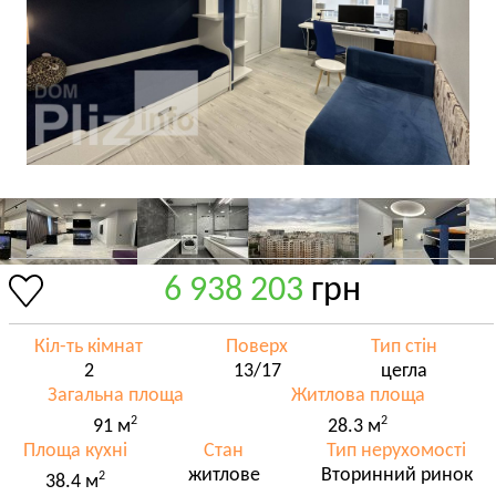
6 938 203
грн
Кіл-ть кімнат
Поверх
Тип стін
2
13/17
цегла
Загальна площа
Житлова площа
2
2
91 м
28.3 м
Площа кухні
Стан
Тип нерухомості
житлове
Вторинний ринок
2
38.4 м