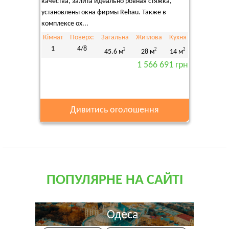
качества, залита идеально ровная стяжка,
установлены окна фирмы Rehau. Также в
комплексе ох...
Кімнат
Поверх:
Загальна
Житлова
Кухня
1
4/8
2
2
2
45.6 м
28 м
14 м
1 566 691 грн
Дивитись оголошення
ПОПУЛЯРНЕ НА САЙТІ
Одеса