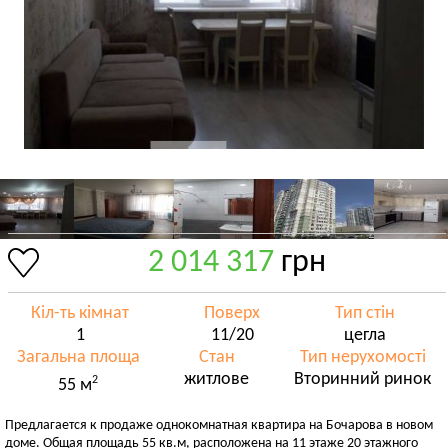
2 014 317
грн
Кіл-ть кімнат
Поверх
Тип стін
1
11/20
цегла
Загальна площа
Стан
Тип нерухомості
житлове
Вторинний ринок
2
55 м
Предлагается к продаже однокомнатная квартира на Бочарова в новом
доме. Общая площадь 55 кв.м, расположена на 11 этаже 20 этажного