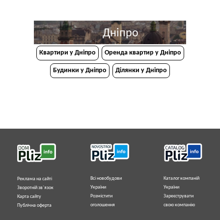
Дніпро
Квартири у Дніпрo
Оренда квартир у Дніпро
Будинки у Дніпро
Ділянки у Дніпро
Всі новобудови
Каталог компаній
Реклама на сайті
України
України
Зворотній зв`язок
Розмістити
Зареєструвати
Карта сайту
оголошення
свою компанію
Публічна оферта