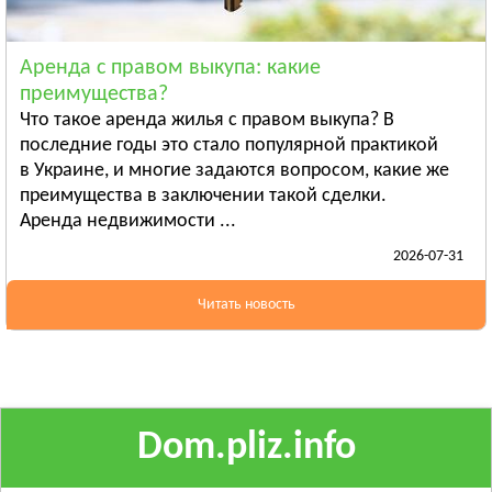
Ананьев
Арциз
Аренда с правом выкупа: какие
Балта
преимущества?
Смотреть всё
Что такое аренда жилья с правом выкупа? В
ПОЛТАВСКАЯ ОБЛАСТЬ
последние годы это стало популярной практикой
в Украине, и многие задаются вопросом, какие же
Гадяч
преимущества в заключении такой сделки.
Глобино
Аренда недвижимости ...
Гребёнка
2026-07-31
Смотреть всё
РОВЕНСКАЯ ОБЛАСТЬ
Читать новость
Березно
Дубровица
Здолбунов
Смотреть всё
Dom.pliz.info
СУМСКАЯ ОБЛАСТЬ
Ахтырка