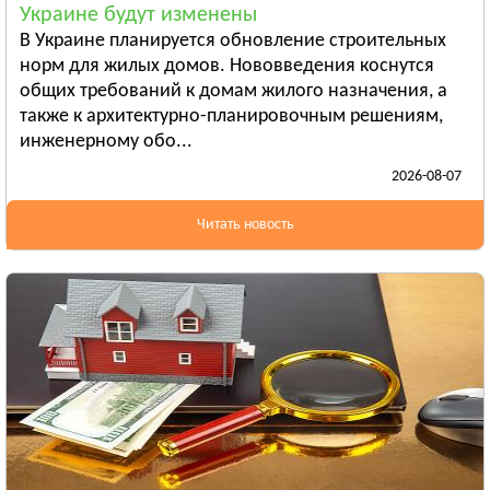
Украине будут изменены
Бердянск
В Украине планируется обновление строительных
Смотреть всё
норм для жилых домов. Нововведения коснутся
ИВАНО-ФРАНКОВСКАЯ ОБЛАСТЬ
общих требований к домам жилого назначения, а
Ивано-Франковск
также к архитектурно-планировочным решениям,
инженерному обо...
Болехов
2026-08-07
Яремча
Смотреть всё
Читать новость
КИЕВСКАЯ ОБЛАСТЬ
Сквира
Тараща
Тетиев
Смотреть всё
КИРОВОГРАДСКАЯ ОБЛАСТЬ
Александрия
Бобринец
Гайворон