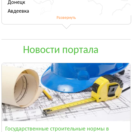
Донецк
Авдеевка
Развернуть
Новогродовка
Смотреть всё
ЖИТОМИРСКАЯ ОБЛАСТЬ
Житомир
Новости портала
Андрушёвка
Барановка
Смотреть всё
ЗАКАРПАТСКАЯ ОБЛАСТЬ
Ужгород
Чоп
Берегово
Смотреть всё
ЗАПОРОЖСКАЯ ОБЛАСТЬ
Запорожье
Государственные строительные нормы в
Энергодар