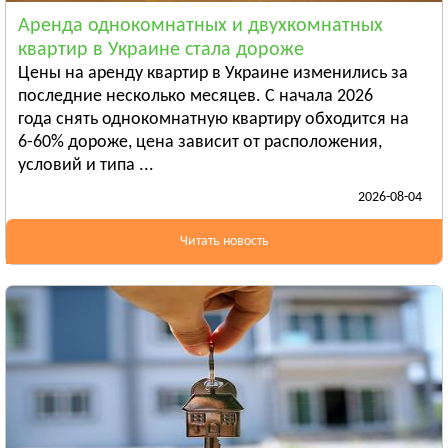
Смотреть всё
Аренда однокомнатных и двухкомнатных
ЛУГАНСКАЯ ОБЛАСТЬ
квартир в Украине стала дороже
Алчевск
Цены на аренду квартир в Украине изменились за
Рубежное
последние несколько месяцев. С начала 2026
года снять однокомнатную квартиру обходится на
Александровск
6-60% дороже, цена зависит от расположения,
Смотреть всё
условий и типа ...
ЛЬВОВСКАЯ ОБЛАСТЬ
2026-08-04
Дрогобыч
Самбор
Читать новость
Стрый
Смотреть всё
НИКОЛАЕВСКАЯ ОБЛАСТЬ
Баштанка
Вознесенск
Новая Одесса
Смотреть всё
ОДЕССКАЯ ОБЛАСТЬ