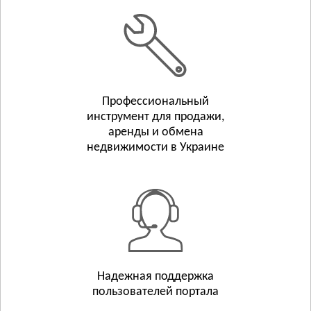
Белополье
Бурынь
Смотреть всё
ТЕРНОПОЛЬСКАЯ ОБЛАСТЬ
Тернополь
Профессиональный
Бережаны
инструмент для продажи,
Борщёв
аренды и обмена
Смотреть всё
недвижимости в Украине
ХАРЬКОВСКАЯ ОБЛАСТЬ
Харьков
Люботин
Балаклея
Смотреть всё
ХЕРСОНСКАЯ ОБЛАСТЬ
Херсон
Надежная поддержка
пользователей портала
Берислав