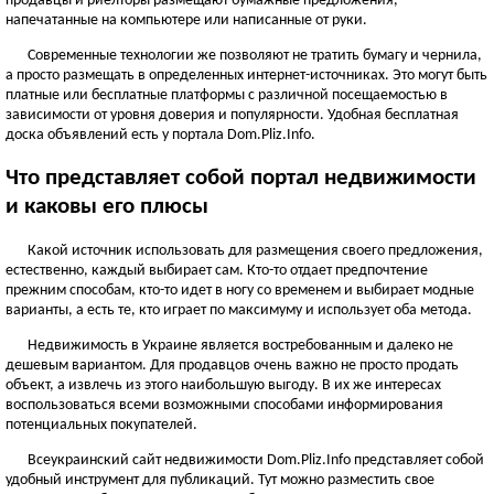
продавцы и риелторы размещают бумажные предложения,
ЧЕРНОВИЦКАЯ ОБЛАСТЬ
напечатанные на компьютере или написанные от руки.
Черновцы
Современные технологии же позволяют не тратить бумагу и чернила,
а просто размещать в определенных интернет-источниках. Это могут быть
Новоднестровск
платные или бесплатные платформы с различной посещаемостью в
Вижница
зависимости от уровня доверия и популярности. Удобная бесплатная
Смотреть всё
доска объявлений есть у портала Dom.Pliz.Info.
АР КРЫМ
Что представляет собой портал недвижимости
Севастополь
и каковы его плюсы
Симферополь
Какой источник использовать для размещения своего предложения,
Керчь
естественно, каждый выбирает сам. Кто-то отдает предпочтение
Смотреть всё
прежним способам, кто-то идет в ногу со временем и выбирает модные
варианты, а есть те, кто играет по максимуму и использует оба метода.
Недвижимость в Украине является востребованным и далеко не
дешевым вариантом. Для продавцов очень важно не просто продать
объект, а извлечь из этого наибольшую выгоду. В их же интересах
воспользоваться всеми возможными способами информирования
потенциальных покупателей.
Всеукраинский сайт недвижимости Dom.Pliz.Info представляет собой
удобный инструмент для публикаций. Тут можно разместить свое