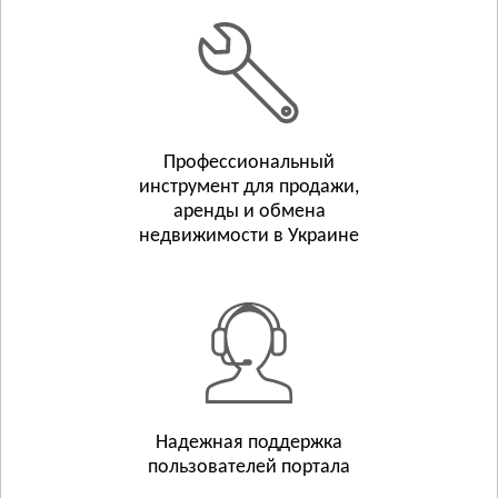
Белополье
Бурынь
Смотреть всё
ТЕРНОПОЛЬСКАЯ ОБЛАСТЬ
Тернополь
Профессиональный
Бережаны
инструмент для продажи,
Борщёв
аренды и обмена
Смотреть всё
недвижимости в Украине
ХАРЬКОВСКАЯ ОБЛАСТЬ
Харьков
Люботин
Балаклея
Смотреть всё
ХЕРСОНСКАЯ ОБЛАСТЬ
Херсон
Надежная поддержка
пользователей портала
Берислав