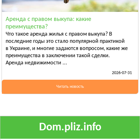
Ананьев
Арциз
Аренда с правом выкупа: какие
Балта
преимущества?
Смотреть всё
Что такое аренда жилья с правом выкупа? В
ПОЛТАВСКАЯ ОБЛАСТЬ
последние годы это стало популярной практикой
в Украине, и многие задаются вопросом, какие же
Гадяч
преимущества в заключении такой сделки.
Глобино
Аренда недвижимости ...
Гребёнка
2026-07-31
Смотреть всё
РОВЕНСКАЯ ОБЛАСТЬ
Читать новость
Березно
Дубровица
Здолбунов
Смотреть всё
Dom.pliz.info
СУМСКАЯ ОБЛАСТЬ
Ахтырка