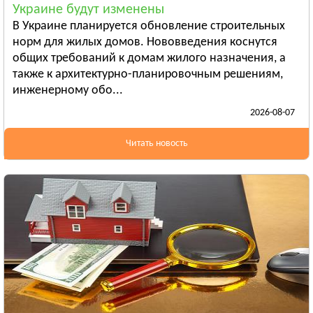
Украине будут изменены
Бердянск
В Украине планируется обновление строительных
Смотреть всё
норм для жилых домов. Нововведения коснутся
ИВАНО-ФРАНКОВСКАЯ ОБЛАСТЬ
общих требований к домам жилого назначения, а
Ивано-Франковск
также к архитектурно-планировочным решениям,
инженерному обо...
Болехов
2026-08-07
Яремча
Смотреть всё
Читать новость
КИЕВСКАЯ ОБЛАСТЬ
Сквира
Тараща
Тетиев
Смотреть всё
КИРОВОГРАДСКАЯ ОБЛАСТЬ
Александрия
Бобринец
Гайворон