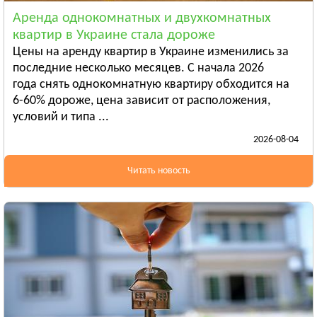
Смотреть всё
Аренда однокомнатных и двухкомнатных
ЛУГАНСКАЯ ОБЛАСТЬ
квартир в Украине стала дороже
Алчевск
Цены на аренду квартир в Украине изменились за
Рубежное
последние несколько месяцев. С начала 2026
года снять однокомнатную квартиру обходится на
Александровск
6-60% дороже, цена зависит от расположения,
Смотреть всё
условий и типа ...
ЛЬВОВСКАЯ ОБЛАСТЬ
2026-08-04
Дрогобыч
Самбор
Читать новость
Стрый
Смотреть всё
НИКОЛАЕВСКАЯ ОБЛАСТЬ
Баштанка
Вознесенск
Новая Одесса
Смотреть всё
ОДЕССКАЯ ОБЛАСТЬ