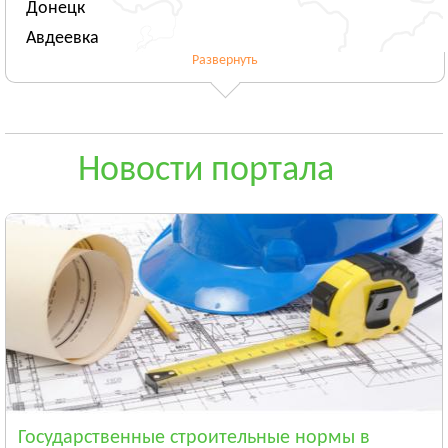
Донецк
Авдеевка
Развернуть
Новогродовка
Смотреть всё
ЖИТОМИРСКАЯ ОБЛАСТЬ
Житомир
Новости портала
Андрушёвка
Барановка
Смотреть всё
ЗАКАРПАТСКАЯ ОБЛАСТЬ
Ужгород
Чоп
Берегово
Смотреть всё
ЗАПОРОЖСКАЯ ОБЛАСТЬ
Запорожье
Государственные строительные нормы в
Энергодар