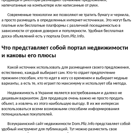
продавцы и риелторы размещают бумажные предложения,
ЧЕРНОВИЦКАЯ ОБЛАСТЬ
напечатанные на компьютере или написанные от руки.
Черновцы
Современные технологии же позволяют не тратить бумагу и чернила,
а просто размещать в определенных интернет-источниках. Это могут быть
Новоднестровск
платные или бесплатные платформы с различной посещаемостью в
Вижница
зависимости от уровня доверия и популярности. Удобная бесплатная
Смотреть всё
доска объявлений есть у портала Dom.Pliz.Info.
АР КРЫМ
Что представляет собой портал недвижимости
Севастополь
и каковы его плюсы
Симферополь
Какой источник использовать для размещения своего предложения,
Керчь
естественно, каждый выбирает сам. Кто-то отдает предпочтение
Смотреть всё
прежним способам, кто-то идет в ногу со временем и выбирает модные
варианты, а есть те, кто играет по максимуму и использует оба метода.
Недвижимость в Украине является востребованным и далеко не
дешевым вариантом. Для продавцов очень важно не просто продать
объект, а извлечь из этого наибольшую выгоду. В их же интересах
воспользоваться всеми возможными способами информирования
потенциальных покупателей.
Всеукраинский сайт недвижимости Dom.Pliz.Info представляет собой
удобный инструмент для публикаций. Тут можно разместить свое