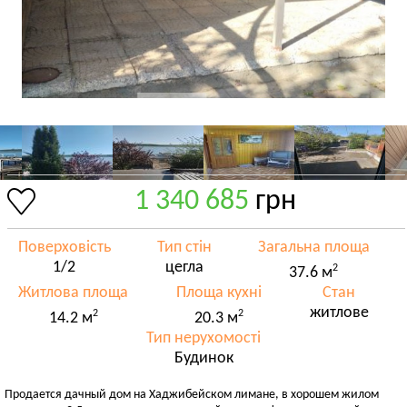
1 340 685
грн
Поверховість
Тип стін
Загальна площа
1/2
цегла
2
37.6 м
Житлова площа
Площа кухні
Стан
житлове
2
2
14.2 м
20.3 м
Тип нерухомості
Будинок
Продается дачный дом на Хаджибейском лимане, в хорошем жилом