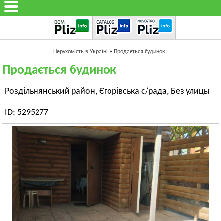
»
Нерухомість в Україні
Продається будинок
Продається будинок
Роздільнянський район, Єгорівська с/рада, Без улицы
ID: 5295277