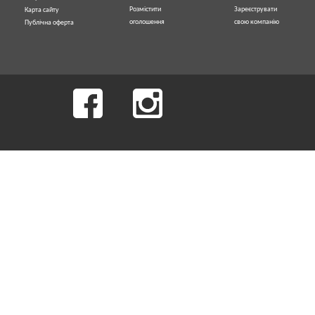
Розмістити
Зареєструвати
Карта сайту
оголошення
свою компанію
Публічна оферта