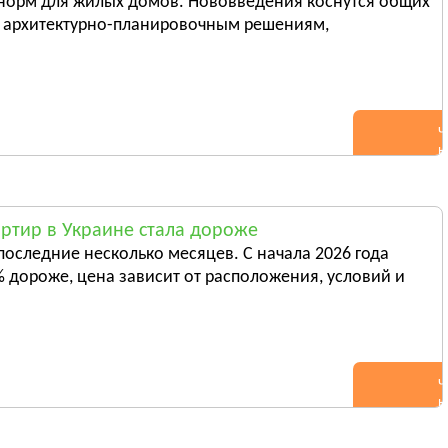
 норм для жилых домов. Нововведения коснутся общих
Новоднестровск
 к архитектурно-планировочным решениям,
Вижница
ь всё
Смотреть всё
Ч
н
ртир в Украине стала дороже
последние несколько месяцев. С начала 2026 года
 дороже, цена зависит от расположения, условий и
Ч
н