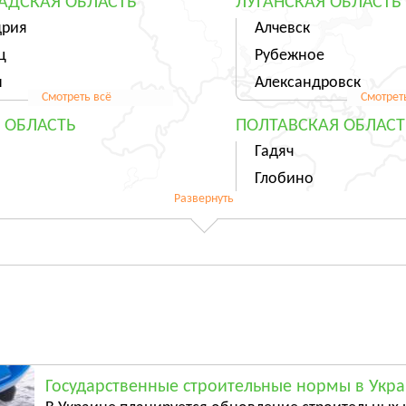
АДСКАЯ ОБЛАСТЬ
ЛУГАНСКАЯ ОБЛАСТЬ
дрия
Алчевск
ц
Рубежное
н
Александровск
Смотреть всё
Смотрет
 ОБЛАСТЬ
ПОЛТАВСКАЯ ОБЛАСТ
Гадяч
Глобино
Развернуть
Гребёнка
Смотреть всё
Смотрет
ЬСКАЯ ОБЛАСТЬ
ХАРЬКОВСКАЯ ОБЛАС
ль
Харьков
ы
Люботин
Балаклея
Смотреть всё
Смотрет
АЯ ОБЛАСТЬ
ЧЕРНИГОВСКАЯ ОБЛА
Государственные строительные нормы в Укр
ы
Чернигов