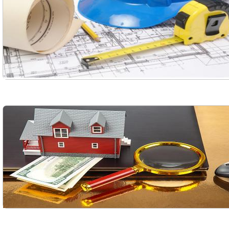
Волочиск
Городищ
Городок
Жашков
Смотреть всё
АР КРЫМ
Севастополь
Симферополь
Керчь
Смотреть всё