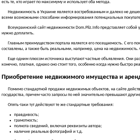
есть те, кто играет по максимуму и использует оба метода.
Недвижимость в Украине является востребованным и далеко не дешевы
всеми возможными способами информирования потенциальных покупат
Всеукраинский сайт недвижимости Dom.Pliz.Info представляет собой у
нужно доплатить.
Главным преимуществом портала является его посещаемость. С его п
составлены, а также быть реальными, например, цена на недвижимость.
Еще одним плюсом источника выступают частные объявления. Они разм
конечно, платная, однако оно стоит того, особенно когда нужно быстро ре
Приобретение недвижимого имущества и арен
Помимо стандартной продажи недвижимых объектов, на сайте действу
государства, причем часто запросы по ней значительно превышают другие
Опять-таки тут действуют те же стандартные требования:
правдивость;
грамотность;
полнота сведений, включая реквизиты автора;
наличие реальных фотографий и т.д.