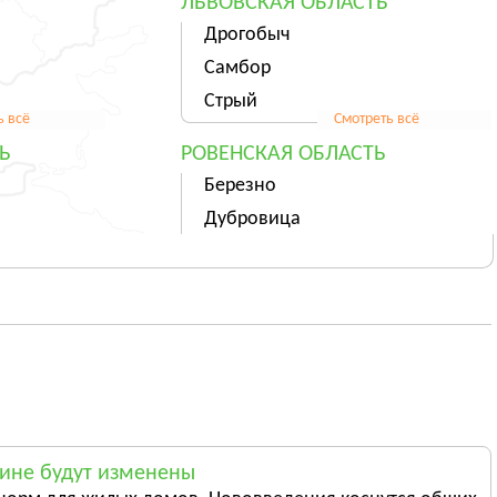
ЛЬВОВСКАЯ ОБЛАСТЬ
Дрогобыч
Самбор
Стрый
ь всё
Смотреть всё
Ь
РОВЕНСКАЯ ОБЛАСТЬ
Березно
Дубровица
Здолбунов
ь всё
Смотреть всё
ТЬ
ХЕРСОНСКАЯ ОБЛАСТЬ
Херсон
Берислав
Геническ
ь всё
Смотреть всё
СТЬ
ЧЕРНОВИЦКАЯ ОБЛАСТЬ
аине будут изменены
Черновцы