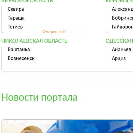
КИЕВСКАЯ ОБЛАСТЬ
КИРОВОГР
Сквира
Алексан
Тараща
Бобрине
Тетиев
Гайворо
Смотреть всё
НИКОЛАЕВСКАЯ ОБЛАСТЬ
ОДЕССКАЯ
Баштанка
Ананьев
Вознесенск
Арциз
Новая Одесса
Балта
Смотреть всё
СУМСКАЯ ОБЛАСТЬ
ТЕРНОПОЛ
Ахтырка
Тернопо
Новости портала
Белополье
Бережан
Бурынь
Борщёв
Смотреть всё
ХМЕЛЬНИЦКАЯ ОБЛАСТЬ
ЧЕРКАССК
Хмельницкий
Черкасс