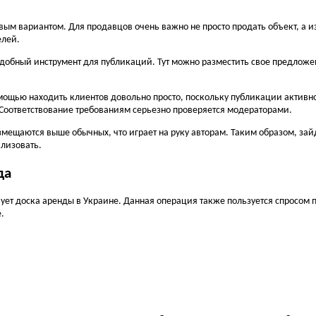
м вариантом. Для продавцов очень важно не просто продать объект, а из
елей.
добный инструмент для публикаций. Тут можно разместить свое предложение
омощью находить клиентов довольно просто, поскольку публикации активн
 Соответствование требованиям серьезно проверяется модераторами.
ещаются выше обычных, что играет на руку авторам. Таким образом, зайдя
ализовать.
да
ет доска аренды в Украине. Данная операция также пользуется спросом п
.