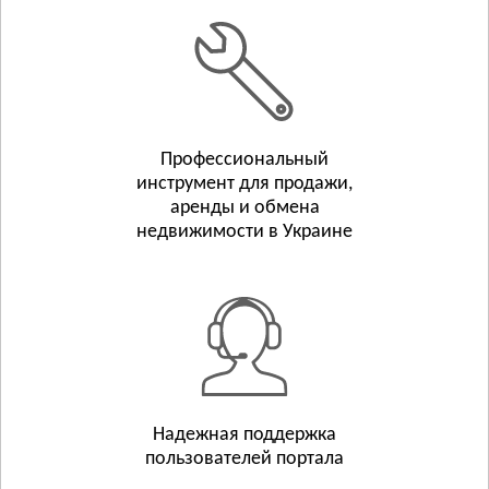
Белополье
Бурынь
Смотреть всё
ТЕРНОПОЛЬСКАЯ ОБЛАСТЬ
Тернополь
Профессиональный
Бережаны
инструмент для продажи,
Борщёв
аренды и обмена
Смотреть всё
недвижимости в Украине
ХАРЬКОВСКАЯ ОБЛАСТЬ
Харьков
Люботин
Балаклея
Смотреть всё
ХЕРСОНСКАЯ ОБЛАСТЬ
Херсон
Надежная поддержка
пользователей портала
Берислав