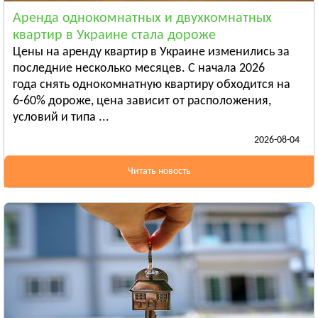
Смотреть всё
Аренда однокомнатных и двухкомнатных
ЛУГАНСКАЯ ОБЛАСТЬ
квартир в Украине стала дороже
Алчевск
Цены на аренду квартир в Украине изменились за
Рубежное
последние несколько месяцев. С начала 2026
года снять однокомнатную квартиру обходится на
Александровск
6-60% дороже, цена зависит от расположения,
Смотреть всё
условий и типа ...
ЛЬВОВСКАЯ ОБЛАСТЬ
2026-08-04
Дрогобыч
Самбор
Читать новость
Стрый
Смотреть всё
НИКОЛАЕВСКАЯ ОБЛАСТЬ
Баштанка
Вознесенск
Новая Одесса
Смотреть всё
ОДЕССКАЯ ОБЛАСТЬ