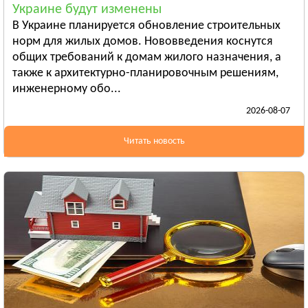
Украине будут изменены
Бердянск
В Украине планируется обновление строительных
Смотреть всё
норм для жилых домов. Нововведения коснутся
ИВАНО-ФРАНКОВСКАЯ ОБЛАСТЬ
общих требований к домам жилого назначения, а
Ивано-Франковск
также к архитектурно-планировочным решениям,
инженерному обо...
Болехов
2026-08-07
Яремча
Смотреть всё
Читать новость
КИЕВСКАЯ ОБЛАСТЬ
Сквира
Тараща
Тетиев
Смотреть всё
КИРОВОГРАДСКАЯ ОБЛАСТЬ
Александрия
Бобринец
Гайворон