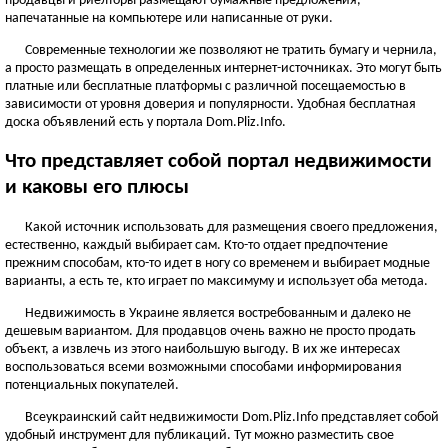
продавцы и риелторы размещают бумажные предложения,
ЧЕРНОВИЦКАЯ ОБЛАСТЬ
напечатанные на компьютере или написанные от руки.
Черновцы
Современные технологии же позволяют не тратить бумагу и чернила,
а просто размещать в определенных интернет-источниках. Это могут быть
Новоднестровск
платные или бесплатные платформы с различной посещаемостью в
Вижница
зависимости от уровня доверия и популярности. Удобная бесплатная
Смотреть всё
доска объявлений есть у портала Dom.Pliz.Info.
АР КРЫМ
Что представляет собой портал недвижимости
Севастополь
и каковы его плюсы
Симферополь
Какой источник использовать для размещения своего предложения,
Керчь
естественно, каждый выбирает сам. Кто-то отдает предпочтение
Смотреть всё
прежним способам, кто-то идет в ногу со временем и выбирает модные
варианты, а есть те, кто играет по максимуму и использует оба метода.
Недвижимость в Украине является востребованным и далеко не
дешевым вариантом. Для продавцов очень важно не просто продать
объект, а извлечь из этого наибольшую выгоду. В их же интересах
воспользоваться всеми возможными способами информирования
потенциальных покупателей.
Всеукраинский сайт недвижимости Dom.Pliz.Info представляет собой
удобный инструмент для публикаций. Тут можно разместить свое