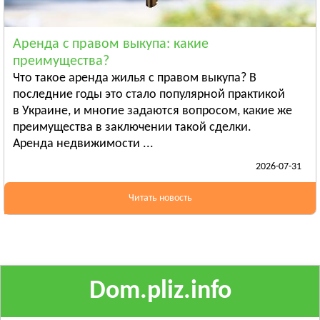
Ананьев
Арциз
Аренда с правом выкупа: какие
Балта
преимущества?
Смотреть всё
Что такое аренда жилья с правом выкупа? В
ПОЛТАВСКАЯ ОБЛАСТЬ
последние годы это стало популярной практикой
в Украине, и многие задаются вопросом, какие же
Гадяч
преимущества в заключении такой сделки.
Глобино
Аренда недвижимости ...
Гребёнка
2026-07-31
Смотреть всё
РОВЕНСКАЯ ОБЛАСТЬ
Читать новость
Березно
Дубровица
Здолбунов
Смотреть всё
Dom.pliz.info
СУМСКАЯ ОБЛАСТЬ
Ахтырка