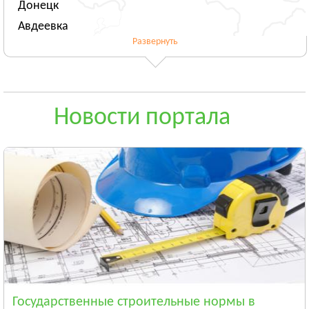
Донецк
Авдеевка
Развернуть
Новогродовка
Смотреть всё
ЖИТОМИРСКАЯ ОБЛАСТЬ
Житомир
Новости портала
Андрушёвка
Барановка
Смотреть всё
ЗАКАРПАТСКАЯ ОБЛАСТЬ
Ужгород
Чоп
Берегово
Смотреть всё
ЗАПОРОЖСКАЯ ОБЛАСТЬ
Запорожье
Государственные строительные нормы в
Энергодар