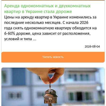
Смотреть всё
Аренда однокомнатных и двухкомнатных
ЛУГАНСКАЯ ОБЛАСТЬ
квартир в Украине стала дороже
Алчевск
Цены на аренду квартир в Украине изменились за
Рубежное
последние несколько месяцев. С начала 2026
года снять однокомнатную квартиру обходится на
Александровск
6-60% дороже, цена зависит от расположения,
Смотреть всё
условий и типа ...
ЛЬВОВСКАЯ ОБЛАСТЬ
2026-08-04
Дрогобыч
Самбор
Читать новость
Стрый
Смотреть всё
НИКОЛАЕВСКАЯ ОБЛАСТЬ
Баштанка
Вознесенск
Новая Одесса
Смотреть всё
ОДЕССКАЯ ОБЛАСТЬ