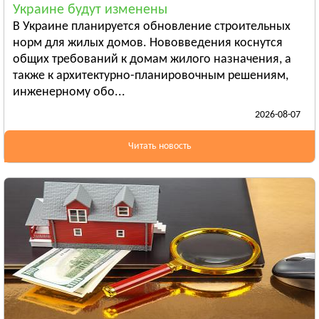
Украине будут изменены
Бердянск
В Украине планируется обновление строительных
Смотреть всё
норм для жилых домов. Нововведения коснутся
ИВАНО-ФРАНКОВСКАЯ ОБЛАСТЬ
общих требований к домам жилого назначения, а
Ивано-Франковск
также к архитектурно-планировочным решениям,
инженерному обо...
Болехов
2026-08-07
Яремча
Смотреть всё
Читать новость
КИЕВСКАЯ ОБЛАСТЬ
Сквира
Тараща
Тетиев
Смотреть всё
КИРОВОГРАДСКАЯ ОБЛАСТЬ
Александрия
Бобринец
Гайворон