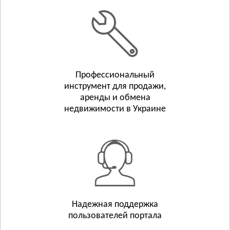
Белополье
Бурынь
Смотреть всё
ТЕРНОПОЛЬСКАЯ ОБЛАСТЬ
Тернополь
Профессиональный
Бережаны
инструмент для продажи,
Борщёв
аренды и обмена
Смотреть всё
недвижимости в Украине
ХАРЬКОВСКАЯ ОБЛАСТЬ
Харьков
Люботин
Балаклея
Смотреть всё
ХЕРСОНСКАЯ ОБЛАСТЬ
Херсон
Надежная поддержка
пользователей портала
Берислав