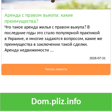
Ананьев
Арциз
Аренда с правом выкупа: какие
Балта
преимущества?
Смотреть всё
Что такое аренда жилья с правом выкупа? В
ПОЛТАВСКАЯ ОБЛАСТЬ
последние годы это стало популярной практикой
в Украине, и многие задаются вопросом, какие же
Гадяч
преимущества в заключении такой сделки.
Глобино
Аренда недвижимости ...
Гребёнка
2026-07-31
Смотреть всё
РОВЕНСКАЯ ОБЛАСТЬ
Читать новость
Березно
Дубровица
Здолбунов
Смотреть всё
Dom.pliz.info
СУМСКАЯ ОБЛАСТЬ
Ахтырка