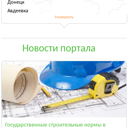
Донецк
Авдеевка
Развернуть
Новогродовка
Смотреть всё
ЖИТОМИРСКАЯ ОБЛАСТЬ
Житомир
Новости портала
Андрушёвка
Барановка
Смотреть всё
ЗАКАРПАТСКАЯ ОБЛАСТЬ
Ужгород
Чоп
Берегово
Смотреть всё
ЗАПОРОЖСКАЯ ОБЛАСТЬ
Запорожье
Государственные строительные нормы в
Энергодар