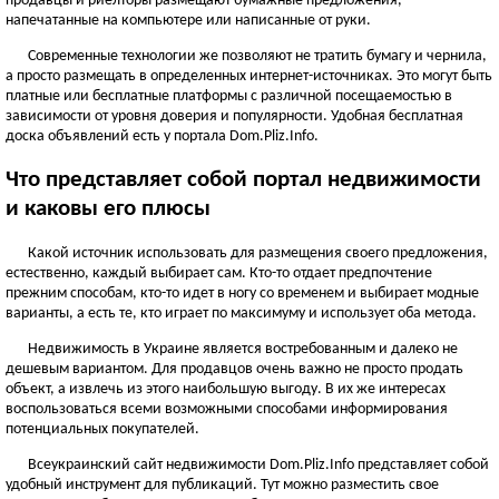
продавцы и риелторы размещают бумажные предложения,
ЧЕРНОВИЦКАЯ ОБЛАСТЬ
напечатанные на компьютере или написанные от руки.
Черновцы
Современные технологии же позволяют не тратить бумагу и чернила,
а просто размещать в определенных интернет-источниках. Это могут быть
Новоднестровск
платные или бесплатные платформы с различной посещаемостью в
Вижница
зависимости от уровня доверия и популярности. Удобная бесплатная
Смотреть всё
доска объявлений есть у портала Dom.Pliz.Info.
АР КРЫМ
Что представляет собой портал недвижимости
Севастополь
и каковы его плюсы
Симферополь
Какой источник использовать для размещения своего предложения,
Керчь
естественно, каждый выбирает сам. Кто-то отдает предпочтение
Смотреть всё
прежним способам, кто-то идет в ногу со временем и выбирает модные
варианты, а есть те, кто играет по максимуму и использует оба метода.
Недвижимость в Украине является востребованным и далеко не
дешевым вариантом. Для продавцов очень важно не просто продать
объект, а извлечь из этого наибольшую выгоду. В их же интересах
воспользоваться всеми возможными способами информирования
потенциальных покупателей.
Всеукраинский сайт недвижимости Dom.Pliz.Info представляет собой
удобный инструмент для публикаций. Тут можно разместить свое