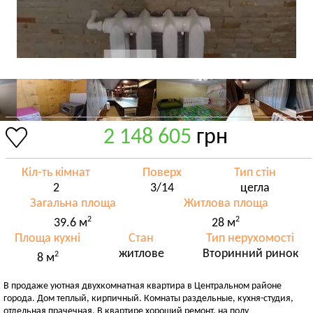
2 148 605
грн
Кіл-ть кімнат
Поверх
Тип стін
2
3/14
цегла
Загальна площа
Житлова площа
2
2
39.6 м
28 м
Площа кухні
Стан
Тип нерухомості
житлове
Вторинний ринок
2
8 м
В продаже уютная двухкомнатная квартира в Центральном районе
города. Дом теплый, кирпичный. Комнаты раздельные, кухня-студия,
отдельная прачечная. В квартире хороший ремонт, на полу