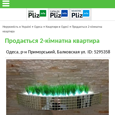
»
»
»
Нерухомість в Україні
Одеса
Квартири в Одесі
Продається 2-кімнатна
квартира
Продається 2-кімнатна квартира
Одеса, р-н Приморський, Балковская ул.
ID: 5295358