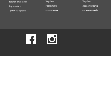
України
України
Зворотній зв`язок
Розмістити
Зареєструвати
Карта сайту
оголошення
свою компанію
Публічна оферта