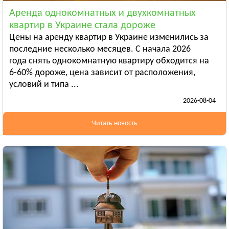
Смотреть всё
Аренда однокомнатных и двухкомнатных
ЛУГАНСКАЯ ОБЛАСТЬ
квартир в Украине стала дороже
Алчевск
Цены на аренду квартир в Украине изменились за
Рубежное
последние несколько месяцев. С начала 2026
года снять однокомнатную квартиру обходится на
Александровск
6-60% дороже, цена зависит от расположения,
Смотреть всё
условий и типа ...
ЛЬВОВСКАЯ ОБЛАСТЬ
2026-08-04
Дрогобыч
Самбор
Читать новость
Стрый
Смотреть всё
НИКОЛАЕВСКАЯ ОБЛАСТЬ
Баштанка
Вознесенск
Новая Одесса
Смотреть всё
ОДЕССКАЯ ОБЛАСТЬ