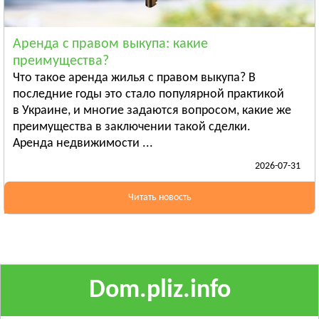
Ананьев
Арциз
Аренда с правом выкупа: какие
Балта
преимущества?
Смотреть всё
Что такое аренда жилья с правом выкупа? В
ПОЛТАВСКАЯ ОБЛАСТЬ
последние годы это стало популярной практикой
в Украине, и многие задаются вопросом, какие же
Гадяч
преимущества в заключении такой сделки.
Глобино
Аренда недвижимости ...
Гребёнка
2026-07-31
Смотреть всё
РОВЕНСКАЯ ОБЛАСТЬ
Читать новость
Березно
Дубровица
Здолбунов
Смотреть всё
Dom.pliz.info
СУМСКАЯ ОБЛАСТЬ
Ахтырка