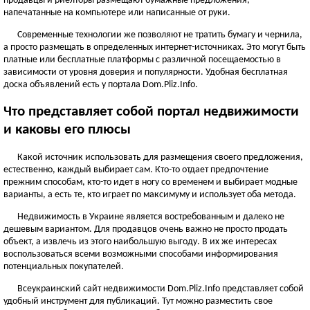
продавцы и риелторы размещают бумажные предложения,
ЧЕРНОВИЦКАЯ ОБЛАСТЬ
напечатанные на компьютере или написанные от руки.
Черновцы
Современные технологии же позволяют не тратить бумагу и чернила,
а просто размещать в определенных интернет-источниках. Это могут быть
Новоднестровск
платные или бесплатные платформы с различной посещаемостью в
Вижница
зависимости от уровня доверия и популярности. Удобная бесплатная
Смотреть всё
доска объявлений есть у портала Dom.Pliz.Info.
АР КРЫМ
Что представляет собой портал недвижимости
Севастополь
и каковы его плюсы
Симферополь
Какой источник использовать для размещения своего предложения,
Керчь
естественно, каждый выбирает сам. Кто-то отдает предпочтение
Смотреть всё
прежним способам, кто-то идет в ногу со временем и выбирает модные
варианты, а есть те, кто играет по максимуму и использует оба метода.
Недвижимость в Украине является востребованным и далеко не
дешевым вариантом. Для продавцов очень важно не просто продать
объект, а извлечь из этого наибольшую выгоду. В их же интересах
воспользоваться всеми возможными способами информирования
потенциальных покупателей.
Всеукраинский сайт недвижимости Dom.Pliz.Info представляет собой
удобный инструмент для публикаций. Тут можно разместить свое