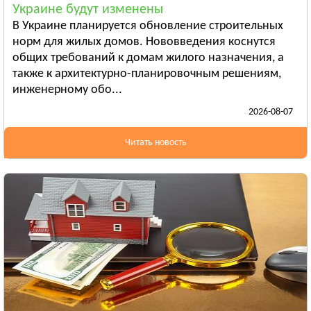
Украине будут изменены
Бердянск
В Украине планируется обновление строительных
Смотреть всё
норм для жилых домов. Нововведения коснутся
ИВАНО-ФРАНКОВСКАЯ ОБЛАСТЬ
общих требований к домам жилого назначения, а
Ивано-Франковск
также к архитектурно-планировочным решениям,
инженерному обо...
Болехов
2026-08-07
Яремча
Смотреть всё
Читать новость
КИЕВСКАЯ ОБЛАСТЬ
Сквира
Тараща
Тетиев
Смотреть всё
КИРОВОГРАДСКАЯ ОБЛАСТЬ
Александрия
Бобринец
Гайворон