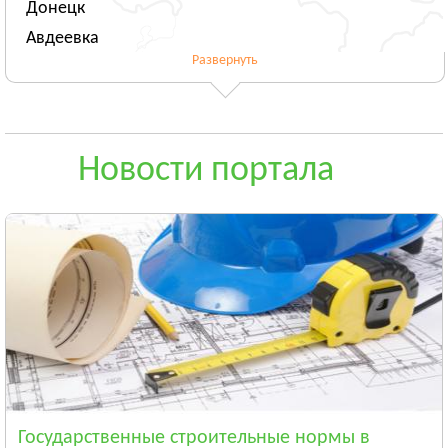
Донецк
Авдеевка
Развернуть
Новогродовка
Смотреть всё
ЖИТОМИРСКАЯ ОБЛАСТЬ
Житомир
Новости портала
Андрушёвка
Барановка
Смотреть всё
ЗАКАРПАТСКАЯ ОБЛАСТЬ
Ужгород
Чоп
Берегово
Смотреть всё
ЗАПОРОЖСКАЯ ОБЛАСТЬ
Запорожье
Государственные строительные нормы в
Энергодар