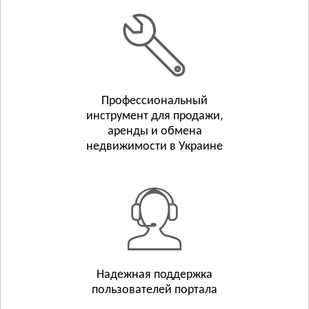
Белополье
Бурынь
Смотреть всё
ТЕРНОПОЛЬСКАЯ ОБЛАСТЬ
Тернополь
Профессиональный
Бережаны
инструмент для продажи,
Борщёв
аренды и обмена
Смотреть всё
недвижимости в Украине
ХАРЬКОВСКАЯ ОБЛАСТЬ
Харьков
Люботин
Балаклея
Смотреть всё
ХЕРСОНСКАЯ ОБЛАСТЬ
Херсон
Надежная поддержка
пользователей портала
Берислав